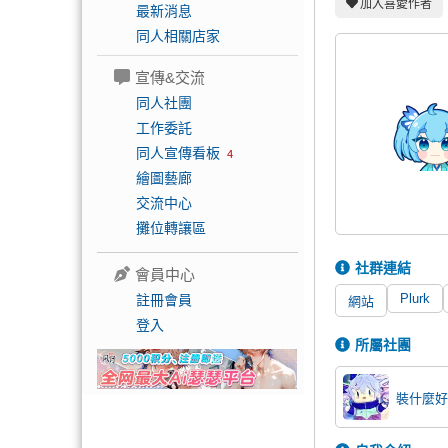
加入喜愛作者
最新消息
同人相關店家
宣傳&交流
同人社團
工作委託
同人宣傳看板
4
繪圖藝廊
交流中心
攤位轉讓區
社群連結
會員中心
Plurk
註冊會員
網站
登入
所屬社團
裝什麼好