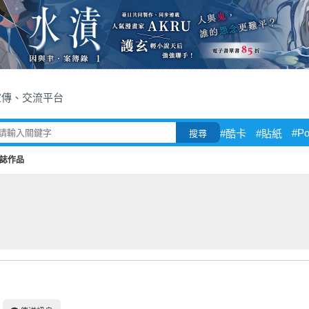
宣傳、交流平台
#P
#酷卡
#貼紙
搜尋
誌作品