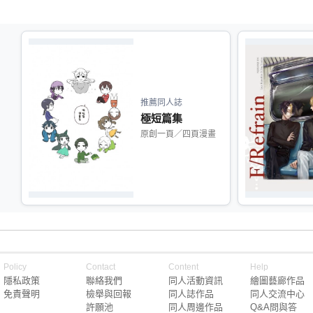
推薦同人誌
極短篇集
原創一頁／四頁漫畫
Policy
Contact
Content
Help
隱私政策
聯絡我們
同人活動資訊
繪圖藝廊作品
免責聲明
檢舉與回報
同人誌作品
同人交流中心
許願池
同人周邊作品
Q&A問與答