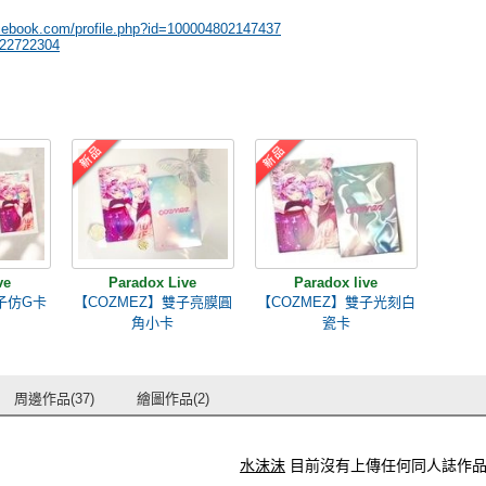
acebook.com/profile.php?id=100004802147437
b22722304
ve
Paradox Live
Paradox live
子仿G卡
【COZMEZ】雙子亮膜圓
【COZMEZ】雙子光刻白
角小卡
瓷卡
周邊作品(37)
繪圖作品(2)
水沫沫
目前沒有上傳任何同人誌作