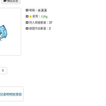
傳送訊息
水沫沫
暱稱：
126g
星幣
：
37
同人周邊數量：
2
繪圖作品數量：
X
兄弟明明就情侶