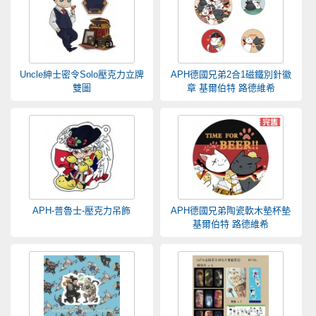
Uncle紳士密令Solo壓克力立牌
APH德國兄弟2合1磁鐵別針徽
雙圖
章 基爾伯特 路德維希
APH-普魯士-壓克力吊飾
APH德國兄弟陶瓷軟木墊杯墊
基爾伯特 路德維希