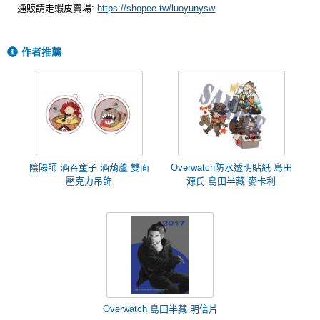
通販請走蝦皮賣場:
https://shopee.tw/luoyunysw
作者推薦
陰陽師 酒吞童子 酒葫蘆 雙面
Overwatch防水透明貼紙 島田
壓克力吊飾
源氏 島田半藏 麥卡利
Overwatch 島田半藏 明信片