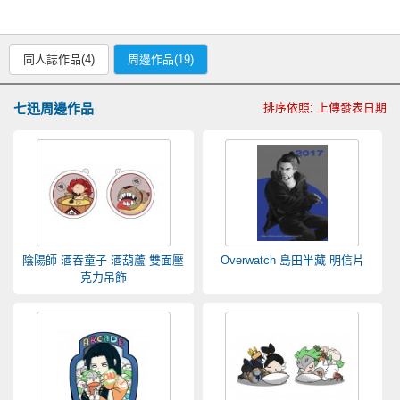
同人誌作品(4)
周邊作品(19)
七迅周邊作品
排序依照: 上傳發表日期
陰陽師 酒吞童子 酒葫蘆 雙面壓
Overwatch 島田半藏 明信片
克力吊飾