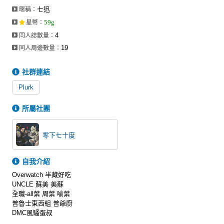
七迅
暱稱：
59g
星幣
：
4
同人誌數量：
19
同人周邊數量：
社群連結
Plurk
所屬社團
零下七十度
自我介紹
Overwatch 半藏好吃
UNCLE 蘇美 美蘇
全職-all葉 周葉 喻葉
普魯士東西組 普爺廚
DMC風騷蛋叔