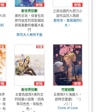
新世界狂歡
之前出過的九把刀小
人的
奧利文攻，但會包含
說作品同人再錄
原作設定的官配描述
那些年，我寫過的G
無料
與我喜歡的眷屬大亂
大。
鬥
祭司大人無所不能
新世界狂歡
咒術迴戰
含伊
主要為崑西X奧利文
五條悟X七海建人，
、崑
的短篇小說集，因為
超時空愛愛( '-' )
、啖
祭司色色，有點色
ノ)`-' )
Circle of Love
、布
色。