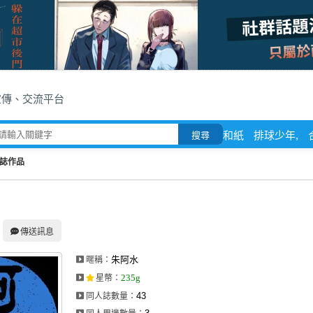
宣傳、交流平台
和紙
排球少年,
搜尋
誌作品
傳送訊息
朱阿水
暱稱：
235g
星幣
：
43
同人誌數量：