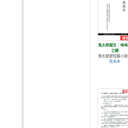
鬼太郎誕生：咯咯
之謎
鬼水瑟瑟短篇小說
花水木