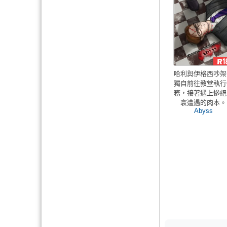
哈利與伊格西吵架
獨自前往教堂執行
務，接著遇上慘絕
寰遭遇的肉本。
Abyss