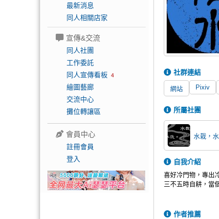
最新消息
同人相關店家
宣傳&交流
同人社團
工作委託
社群連結
同人宣傳看板
4
繪圖藝廊
Pixiv
網站
交流中心
所屬社團
攤位轉讓區
會員中心
水栽，水
註冊會員
登入
自我介紹
喜好冷門物，專出
三不五時自耕，當
作者推薦