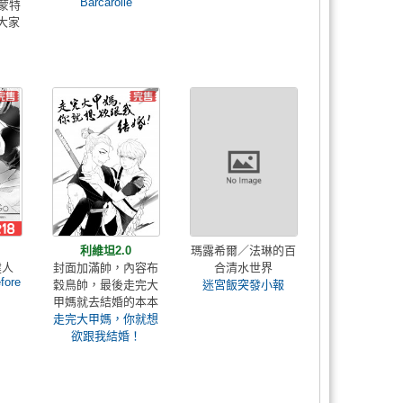
Barcarolle
蒙特
大家
利維坦2.0
瑪露希爾／法琳的百
建人
封面加滿帥，內容布
合清水世界
fore
穀鳥帥，最後走完大
迷宮飯突發小報
甲媽就去結婚的本本
走完大甲媽，你就想
欲跟我結婚！