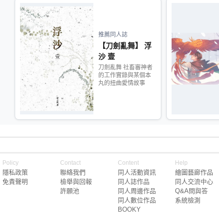
推薦同人誌
【刀劍亂舞】 浮
沙 壹
刀劍亂舞 社畜審神者
的工作實錄與某個本
丸的扭曲愛情故事
Policy
Contact
Content
Help
隱私政策
聯絡我們
同人活動資訊
繪圖藝廊作品
免責聲明
檢舉與回報
同人誌作品
同人交流中心
許願池
同人周邊作品
Q&A問與答
同人數位作品
系統檢測
BOOKY