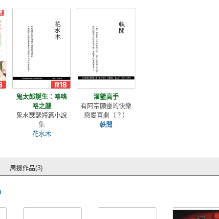
鬼太郎誕生：咯咯
灌籃高手
咯之謎
有阿宗顯靈的快樂
！
鬼水瑟瑟短篇小說
戀愛喜劇（？）
集
軼聞
花水木
周邊作品(3)
品