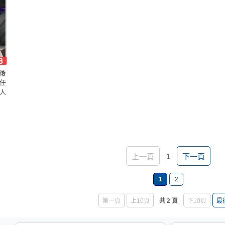
後
任
人
上一頁
1
下一頁
1
2
第一頁
上10頁
共 2 頁
下10頁
最