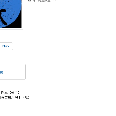
3
同人周邊數量：
Plurk
哉
冷門本（遠目）
個專業農戶吧！（咦）