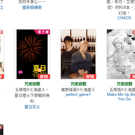
了
女的手掌心－－
凱、布可，艾德
工
獵新娘傳奇
受）的R18本，
打炮！
CHAOS
咒術迴戰
咒術迴戰
咒術迴戰
五條悟X七海建人，
豬野琢真X七海建人
五條悟X七海
perfect game?
Make Me Up Be
！
夏日煙火下野戰的無
You Go
料
夏日花火