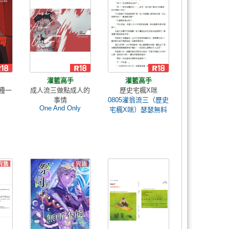
灌籃高手
灌籃高手
種一
成人流三做點成人的
歷史宅楓X咪
事情
0805灌翁流三（歷史
One And Only
宅楓X咪）瑟瑟無料