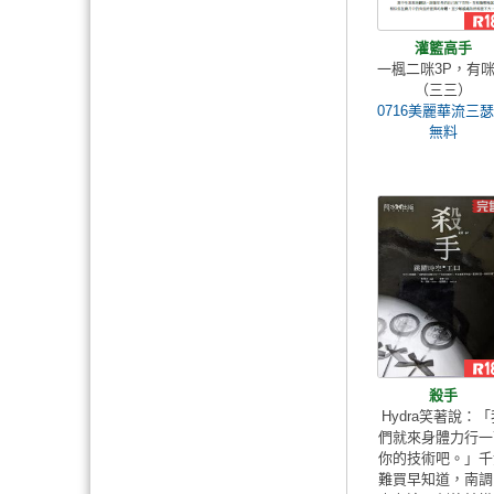
灌籃高手
一楓二咪3P，有
（三三）
0716美麗華流三
無料
殺手
Hydra笑著說：「
們就來身體力行一
你的技術吧。」千
難買早知道，南調