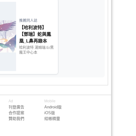
推薦同人誌
【哈利波特】
【鄧瑞】蛇與鳳
凰_L鼻再錄本
哈利波特 湯姆瑞斗/黑
魔王中心本
Ad
Mobile
刊登廣告
Android版
合作提案
iOS版
贊助我們
結帳精靈