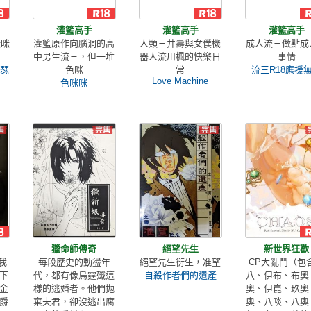
灌籃高手
灌籃高手
灌籃高手
咪咪
灌籃原作向腦洞的高
人類三井壽與女僕機
成人流三做點成
中男生流三，但一堆
器人流川楓的快樂日
事情
瑟瑟
色咪
常
流三R18應援
Love Machine
色咪咪
獵命師傳奇
絕望先生
新世界狂歡
我
每段歷史的動盪年
絕望先生衍生，准望
CP大亂鬥（包
下
代，都有像烏霆殲這
自殺作者們的遺產
八、伊布、布奧
金
樣的逃婚者。他們拋
奧、伊崑、玖奧
爵
棄夫君，卻沒逃出腐
奧、八啖、八奧