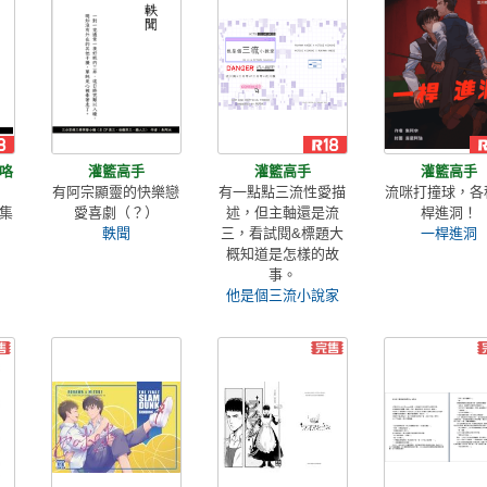
咯
灌籃高手
灌籃高手
灌籃高手
有阿宗顯靈的快樂戀
有一點點三流性愛描
流咪打撞球，各
集
愛喜劇（？）
述，但主軸還是流
桿進洞！
軼聞
三，看試閱&標題大
一桿進洞
概知道是怎樣的故
事。
他是個三流小說家