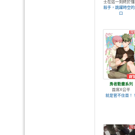
士在這一刻終於懂
殺手，跳躍時空的
口
勇者動畫系列
首席X公平
就是管不住首！