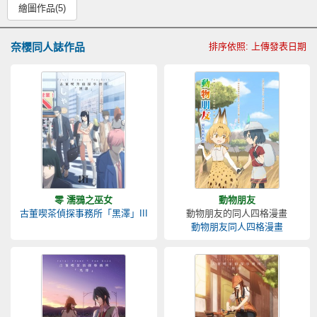
繪圖作品(5)
奈櫻同人誌作品
排序依照: 上傳發表日期
零 濡鴉之巫女
動物朋友
古董喫茶偵探事務所「黑澤」III
動物朋友的同人四格漫畫
動物朋友同人四格漫畫