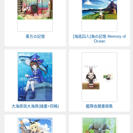
東方の記憶
[海底囚人]海の記憶 Memory of
Ocean
大海原與大海原(插畫+四格)
艦隊收藏畫冊集