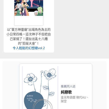
以"東方神靈廟"出場角色為主的
小日常四格。這次神子不但把自
己家燒了！還扯出亂七八糟
的"剪綵大會"！
令人輕鬆的幻想鄉vol.2
推薦同人誌
純戀歌
金光布袋戲 現代AU、
架空