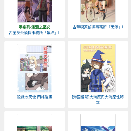
零系列-濡鴉之巫女
古董喫茶偵探事務所「黑澤」I
古董喫茶偵探事務所「黑澤」II
殺戮の天使 四格漫畫
[海囚相關]大海原與大海原性轉
本