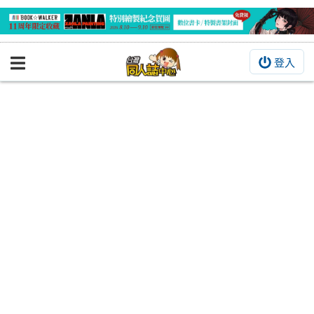
登入
BOOKY書集倉庫
同人作品
同人誌
同人周邊
同人數位作品
活動&消息
同人誌活動
最新消息
同人相關店家
宣傳&交流