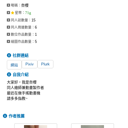
奈櫻
暱稱：
71g
星幣
：
15
同人誌數量：
6
同人周邊數量：
1
數位作品數量：
5
繪圖作品數量：
社群連結
Pixiv
Plurk
網站
自我介紹
大家好，我是奈櫻
同人繪師兼動畫製作者
最近在做手搖動畫機
請多多指教~
作者推薦