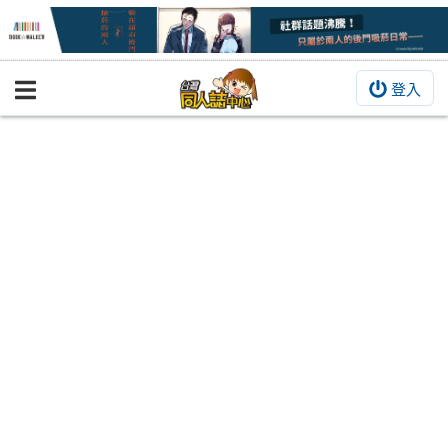
登入
BOOKY書集倉庫
同人作品
同人誌
同人周邊
同人數位作品
活動&消息
同人誌活動
最新消息
同人相關店家
宣傳&交流