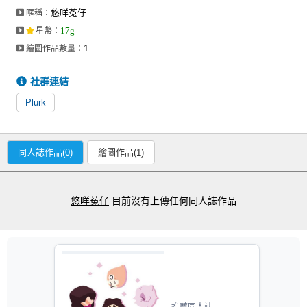
悠咩菟仔
暱稱：
17g
星幣
：
1
繪圖作品數量：
社群連結
Plurk
同人誌作品(0)
繪圖作品(1)
悠咩菟仔
目前沒有上傳任何同人誌作品
推薦同人誌