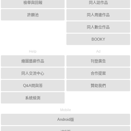
檢舉與回報
同人誌作品
許願池
同人周邊作品
同人數位作品
BOOKY
Help
Ad
繪圖藝廊作品
刊登廣告
同人交流中心
合作提案
Q&A問與答
贊助我們
系統檢測
Mobile
Android版