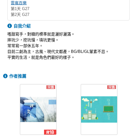
雲嵐百樂
第1天 G27
第2天 G27
自我介紹
嗜甜寫手，對糖的標準就是灑好灑滿。
摔坑少，挖坑慢，填坑更慢。
常常寫一部休五年。
目前二創為主，古風、現代文都產，BG/BL/GL葷素不忌。
平實的生活，就是角色們最好的樣子。
作者推薦