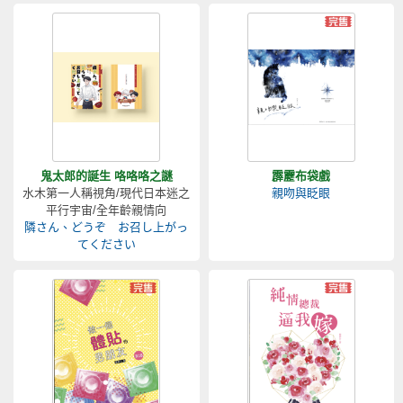
鬼太郎的誕生 咯咯咯之謎
霹靂布袋戲
水木第一人稱視角/現代日本迷之
親吻與眨眼
平行宇宙/全年齡親情向
隣さん、どうぞ お召し上がっ
てください