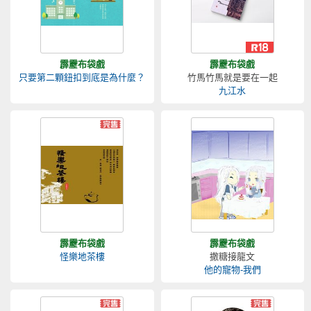
霹靂布袋戲
霹靂布袋戲
只要第二顆鈕扣到底是為什麼？
竹馬竹馬就是要在一起
九江水
霹靂布袋戲
霹靂布袋戲
怪樂地茶樓
撒糖接龍文
他的寵物-我們