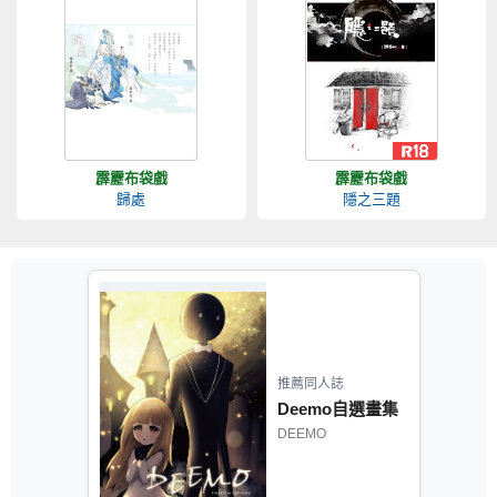
霹靂布袋戲
霹靂布袋戲
歸處
隱之三題
推薦同人誌
Deemo自選畫集
DEEMO