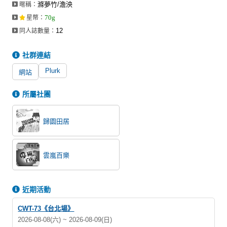
滌夢竹/澹泱
暱稱：
同人社團
70g
星幣
：
工作委託
12
同人誌數量：
同人宣傳看板
社群連結
繪圖藝廊
Plurk
網站
交流中心
所屬社團
攤位轉讓區
歸園田居
會員功能選單
會員中心
雲嵐百樂
註冊會員
登入
近期活動
CWT-73《台北場》
2026-08-08(六) ~ 2026-08-09(日)