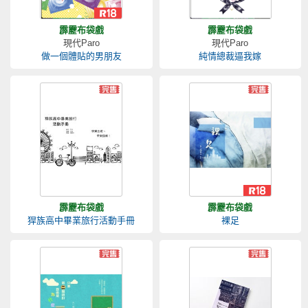
霹靂布袋戲
霹靂布袋戲
現代Paro
現代Paro
做一個體貼的男朋友
純情總裁逼我嫁
霹靂布袋戲
霹靂布袋戲
猂族高中畢業旅行活動手冊
裸足