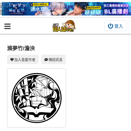
登入
BOOKY書集倉庫
同人作品
滌夢竹/澹泱
同人誌
加入喜愛作者
傳送訊息
同人周邊
同人數位作品
活動&消息
同人誌活動
最新消息
同人相關店家
宣傳&交流