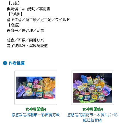
【刀亂】
俱燭俱／w山姥切／雲雨雲
【P系列】
番キタ番／綾主綾／足主足／ワイルド
【崩鐵】
丹穹丹／理砂理／all穹
雜食／可逆／同軸リバ
為了彼此好，潔癖請繞道
作者推薦
女神異聞錄4
女神異聞錄4
悠悠哉哉稻羽市－彩窗魔方款
悠悠哉哉稻羽市－木製片片+彩
虹粒粒套組