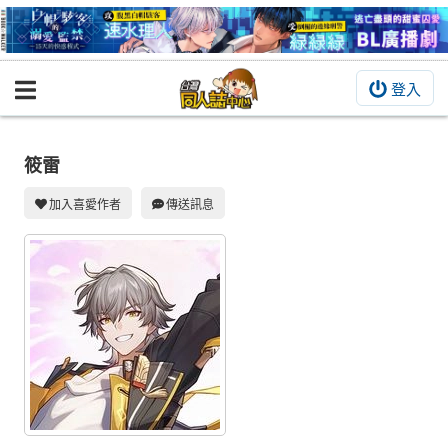
登入
BOOKY書集倉庫
同人作品
筱雷
同人誌
加入喜愛作者
傳送訊息
同人周邊
同人數位作品
活動&消息
同人誌活動
最新消息
同人相關店家
宣傳&交流