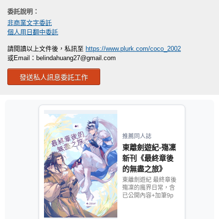
委託說明：
非商業文字委託
個人用日翻中委託
請閱讀以上文件後，私訊至
https://www.plurk.com/coco_2002
或Email：
belindahuang27@gmail.com
發送私人訊息委託工作
推薦同人誌
東離劍遊紀-殤凜
新刊《最終章後
的無盡之旅》
東離劍遊紀 最終章後
殤凜的魔界日常，含
已公開內容+加筆9p