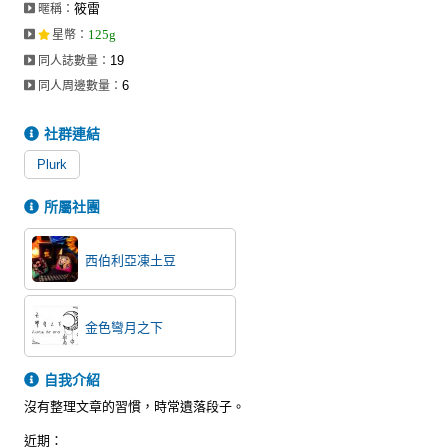
筱雷
暱稱：
同人社團
125g
星幣
：
工作委託
19
同人誌數量：
6
同人周邊數量：
同人宣傳看板
社群連結
繪圖藝廊
Plurk
交流中心
所屬社團
攤位轉讓區
會員功能選單
西伯利亞凍土豆
會員中心
註冊會員
金色彎月之下
登入
自我介紹
沒有整理文章的習慣，時常遺落段子。
近期：