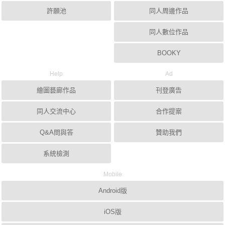
許願池
同人周邊作品
同人數位作品
BOOKY
Help
Ad
繪圖藝廊作品
刊登廣告
同人交流中心
合作提案
Q&A問與答
贊助我們
系統檢測
Mobile
Android版
iOS版