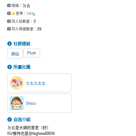
ㄉㄊ
暱稱：
103g
星幣
：
3
同人誌數量：
29
同人周邊數量：
社群連結
Plurk
網站
所屬社團
ㄉㄊㄉㄊㄊ
Shizu
自我介紹
ㄉㄊ是大頭的意思（好）
IG/推特也是@bighead0834