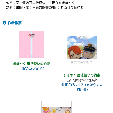
優點：同一個坑可以待很久！！現在在まほやく
缺點：畫圖很慢！喜歡無腦畫CP圖 近期沉迷於拍娃照
作者推薦
まほやく 魔法使いの約束
因緣學paro滿分筆
まほやく 魔法使いの約束
更多的因緣ぬい怪照片
NUIDAYS vol.2（まほやくぬ
い相片書）