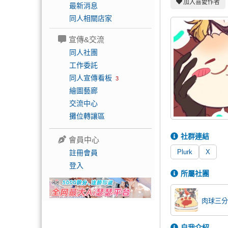
加入喜愛作者
最新消息
同人相關店家
宣傳&交流
同人社團
工作委託
同人宣傳看板
3
繪圖藝廊
交流中心
攤位轉讓區
社群連結
會員中心
Plurk
X
註冊會員
登入
所屬社團
肉球三分
自我介紹