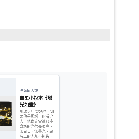
品
推薦同人誌
晝星小說本《塔
光如晝》
排球少年 燈塔啊。如
果他是燈塔上的看守
人，他肯定會讓那座
燈塔的光很亮很亮，
如白日，如晝光，讓
海上的人永不迷失。