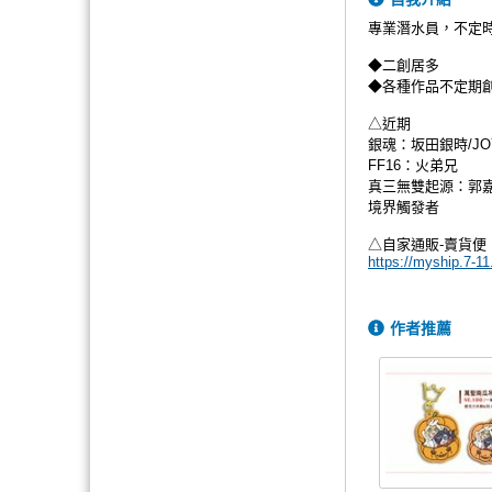
專業潛水員，不定
◆二創居多
◆各種作品不定期
△近期
銀魂：坂田銀時/JO
FF16：火弟兄
真三無雙起源：郭嘉
境界觸發者
△自家通販-賣貨便
https://myship.7-1
作者推薦