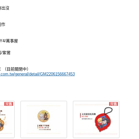
時出沒
創作
Y4/萬事屋
/紫鸞
：（目前關閉中）
1.com.tw/general/detail/GM2206156667453