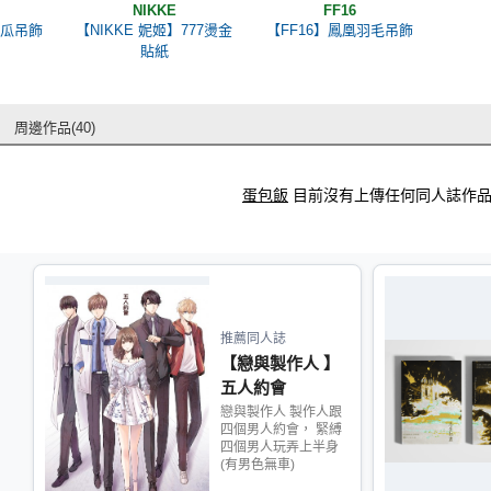
NIKKE
FF16
南瓜吊飾
【NIKKE 妮姬】777燙金
【FF16】鳳凰羽毛吊飾
貼紙
周邊作品(40)
蛋包飯
目前沒有上傳任何同人誌作
推薦同人誌
【戀與製作人 】
五人約會
戀與製作人 製作人跟
四個男人約會， 緊縛
四個男人玩弄上半身
(有男色無車)