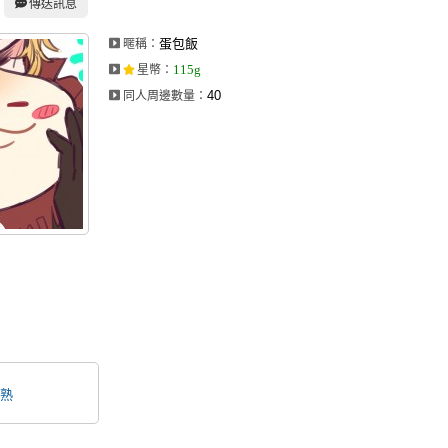
傳送訊息
蛋包飯
暱稱：
115g
星幣
：
40
同人周邊數量：
熟