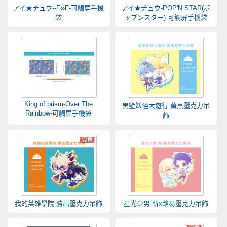
アイ★チュウ--F∞F-可觸屏手機
アイ★チュウ-POP'N STAR(ポ
袋
ップンスター)-可觸屏手機袋
King of prism-Over The
黑籃妖怪大遊行-黃黑壓克力吊
Rainbow-可觸屏手機袋
飾
我的英雄學院-勝出壓克力吊飾
星光少男-新x路易壓克力吊飾