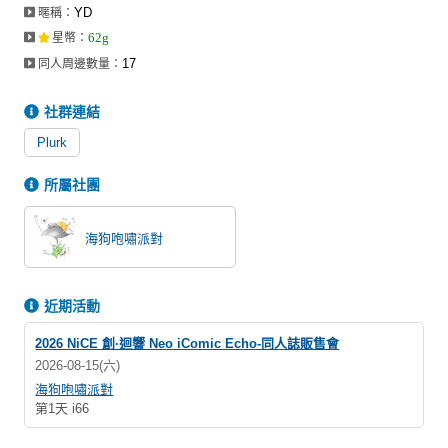
YD
暱稱：
62g
星幣
：
17
同人周邊數量：
社群連結
Plurk
所屬社團
海狗咆嘯派對
近期活動
2026 NiCE 創·迴響 Neo iComic Echo-同人誌販售會
2026-08-15(六)
海狗咆嘯派對
第1天 i66