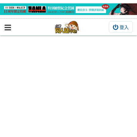
登入
BOOKY書集倉庫
同人作品
同人誌
同人周邊
同人數位作品
活動&消息
同人誌活動
最新消息
同人相關店家
宣傳&交流