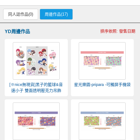
同人誌作品(0)
周邊作品(17)
YD周邊作品
排序依照: 發售日期
[※nice無現貨]黑子的籃球&音
星光樂園-pripara -可觸屏手機袋
速小子 雙面透明壓克力吊飾