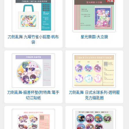
刀劍亂舞 九曜竹雀小狐狸-帆布
星光樂園-大立鏡
袋
刀劍亂舞-脇差杯墊(附特典:篭手
刀劍亂舞 日式水球系列-透明壓
切江貼紙
克力鑰匙圈