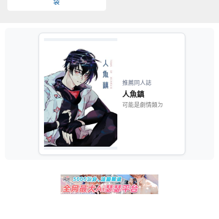
袋
推薦同人誌
人魚鎮
可能是劇情類ㄉ