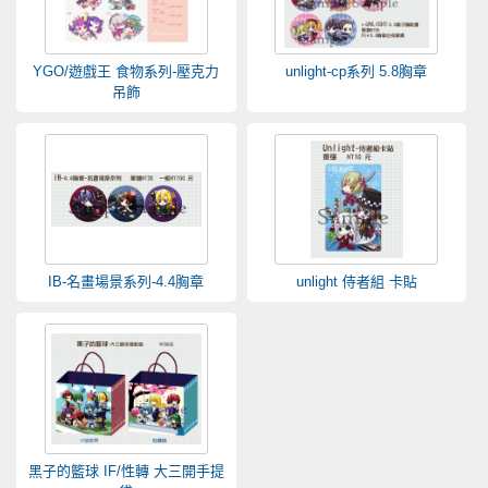
YGO/遊戲王 食物系列-壓克力
unlight-cp系列 5.8胸章
吊飾
IB-名畫場景系列-4.4胸章
unlight 侍者組 卡貼
黑子的籃球 IF/性轉 大三開手提