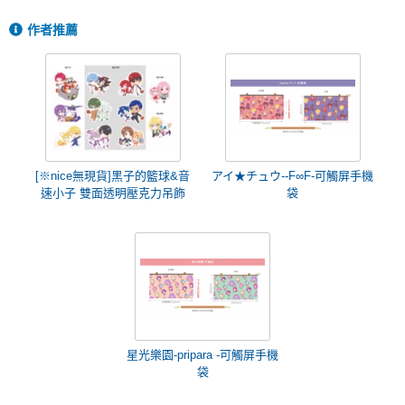
作者推薦
[※nice無現貨]黑子的籃球&音
アイ★チュウ--F∞F-可觸屏手機
速小子 雙面透明壓克力吊飾
袋
星光樂園-pripara -可觸屏手機
袋