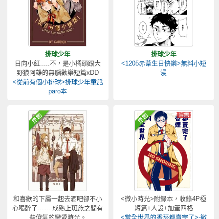
排球少年
排球少年
日向小紅.....不，是小橘頭跟大
<1205赤葦生日快樂>無料小短
野狼阿雄的無腦歡樂短篇xDD
漫
<從前有個小排球>排球少年童話
paro本
和喜歡的下屬一起去酒吧卻不小
<微小時光>附錄本，收錄4P極
心喝醉了…… 成熟上班族之間有
短篇+人設+加筆四格
些傻氣的戀愛時光。
<當全世界的香菸都賣完了>-微