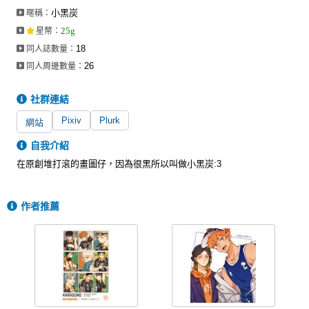
小黑炭
暱稱：
25g
星幣
：
18
同人誌數量：
26
同人周邊數量：
社群連結
Pixiv
Plurk
網站
自我介紹
在原創堆打滾的畫圖仔，因為很黑所以叫做小黑炭:3
作者推薦