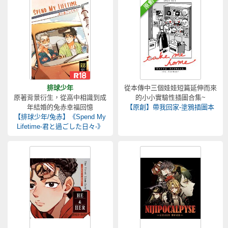
排球少年
從本傳中三個娃娃短篇延伸而來
原著背景衍生，從高中相識到成
的小小實驗性插圖合集~
年結婚的兔赤幸福回憶
【原創】帶我回家-塗鴉插圖本
【排球少年/兔赤】《Spend My
Lifetime-君と過ごした日々-》