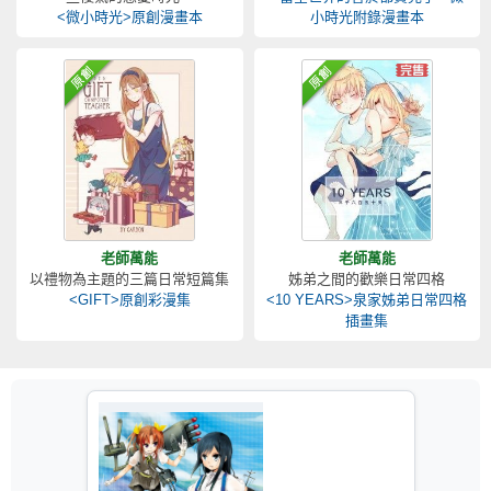
<微小時光>原創漫畫本
小時光附錄漫畫本
老師萬能
老師萬能
以禮物為主題的三篇日常短篇集
姊弟之間的歡樂日常四格
<GIFT>原創彩漫集
<10 YEARS>泉家姊弟日常四格
插畫集