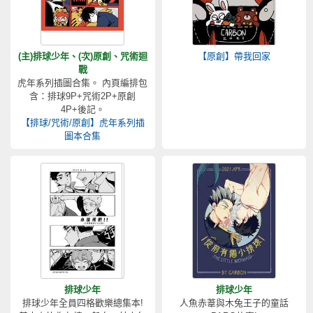
(主)排球少年、(次)原創、咒術迴
【原創】帶我回家
戰
虎年系列插圖合集。 內頁編排包
含：排球9P+咒術2P+原創
4P+後記。
【排球/咒術/原創】虎年系列插
圖本合集
排球少年
排球少年
排球少年全員四格歡樂總集本!
人魚赤葦與木兔王子的童話