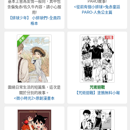
基本上皆為友情一般向，其中包
PARO故事!
含偏兔赤/佐久牛內容，請小心服
<從前有個小排球>兔赤童話
用!
PARO-人魚公主篇
【排球少年】 小排球們!-全員四
格本
圍繞日常生活的短篇集，這次是
咒術迴戰
關於分別的故事。
【咒術迴戰】塗鴉無料小報
<微小時光2>原創漫畫本