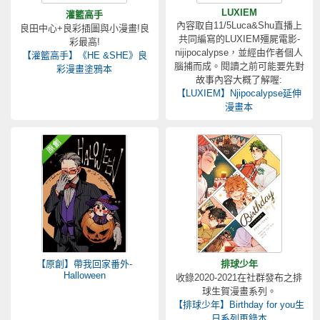
LUXIEM
灌籃高手
內容取自11/5Luca&Shu直播上
良田中心+良彩插圖與小漫畫!良
共同編寫的LUXIEM殭屍電影-
彩最高!
nijipocalypse，並經由作者個人
【灌籃高手】《HE &SHE》良
腦捕而成。閱讀之前可能要先對
彩漫畫塗鴉本
故事內容大概了解喔:
【LUXIEM】Njipocalypse延伸
漫畫本
【原創】帶我回家番外-
排球少年
Halloween
收錄2020-2021在社群發布之排
球生賀漫畫系列。
【排球少年】Birthday for you生
日系列再錄本