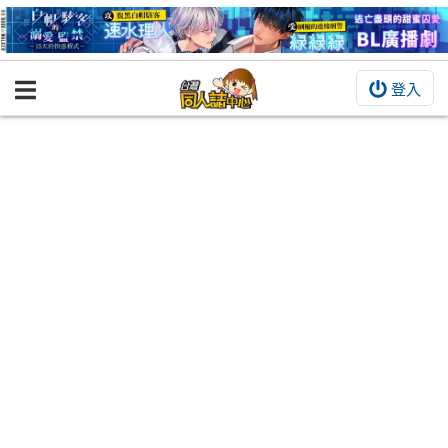
登入
BOOKY書集倉庫
同人作品
同人誌
同人周邊
同人數位作品
活動&消息
同人誌活動
最新消息
同人相關店家
宣傳&交流