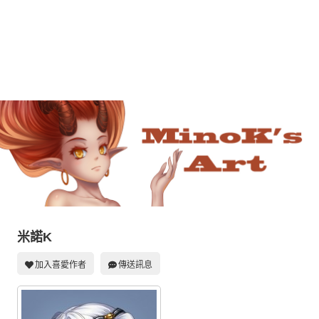
同人社團
工作委託
同人宣傳看板
繪圖藝廊
交流中心
攤位轉讓區
會員功能選單
會員中心
註冊會員
米諾K
登入
加入喜愛作者
傳送訊息