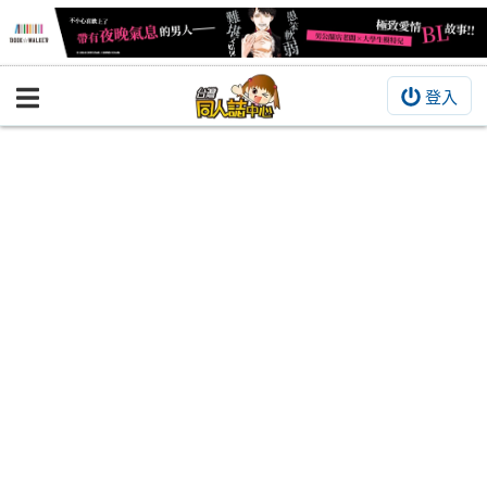
登入
BOOKY書集倉庫
同人作品
同人誌
同人周邊
同人數位作品
活動&消息
同人誌活動
最新消息
同人相關店家
宣傳&交流