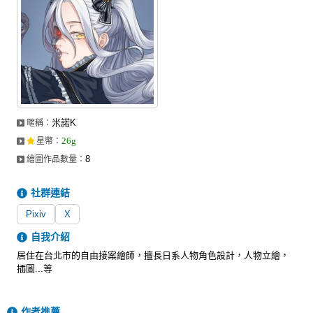
米諾K
暱稱：
26g
星幣
：
8
繪圖作品數量：
社群連結
Pixiv
X
自我介紹
居住在台北市的自由接案繪師，擅長日系人物角色設計，人物立繪，
插圖...等
作者推薦