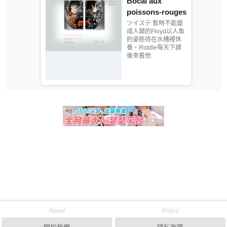
Bocal aux
poissons-rouges
ツイステ 暫時不能變
成人類的Floyd以人魚
的姿態待在水槽裡休
養，Riddle每天下課
後來看他
About
Policy