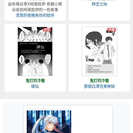
幼年降谷零X柯南奴伊 有關小降
時空之絲
谷收到柯南奴伊的一些故事
漆黑的夜晚有你的陪伴
鬼灯的冷徹
鬼灯的冷徹
碟仙
那個白澤完美無缺