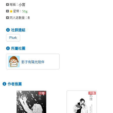
小宮
暱稱：
51g
星幣
：
8
同人誌數量：
社群連結
Plurk
所屬社團
影子有陽光陪伴
作者推薦