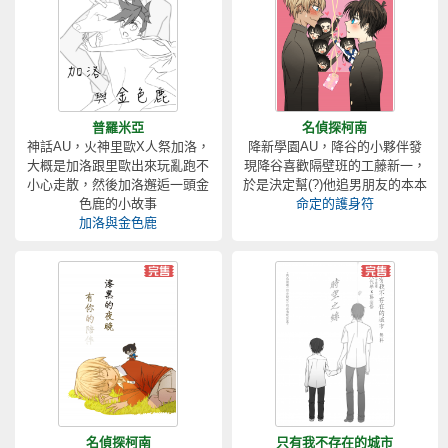
普羅米亞
名偵探柯南
神話AU，火神里歐X人祭加洛，
降新學園AU，降谷的小夥伴發
大概是加洛跟里歐出來玩亂跑不
現降谷喜歡隔壁班的工藤新一，
小心走散，然後加洛邂逅一頭金
於是決定幫(?)他追男朋友的本本
色鹿的小故事
命定的護身符
加洛與金色鹿
名偵探柯南
只有我不存在的城市