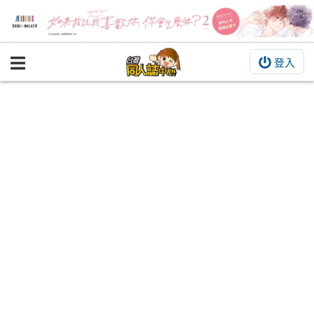
登入
BOOKY書集倉庫
同人作品
同人誌
同人周邊
同人數位作品
活動&消息
同人誌活動
最新消息
同人相關店家
宣傳&交流