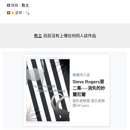
教主
暱稱：
7g
星幣
：
教主
目前沒有上傳任何同人誌作品
推薦同人誌
Steve Rogers第
二集──消失的妙
爾尼爾
復仇者聯盟 復仇者聯
盟HP paro