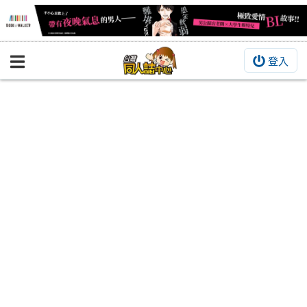
登入
BOOKY書集倉庫
同人作品
同人誌
同人周邊
同人數位作品
活動&消息
同人誌活動
最新消息
同人相關店家
宣傳&交流