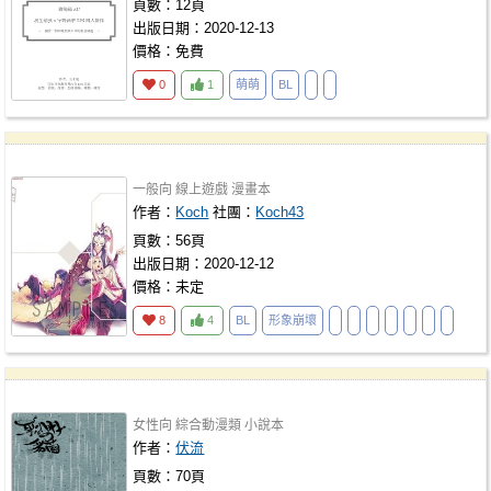
頁數：12頁
出版日期：2020-12-13
價格：免費
0
1
萌萌
BL
一般向
線上遊戲
漫畫本
作者：
Koch
社團：
Koch43
頁數：56頁
出版日期：2020-12-12
價格：未定
8
4
BL
形象崩壞
女性向
綜合動漫類
小說本
作者：
伏流
頁數：70頁