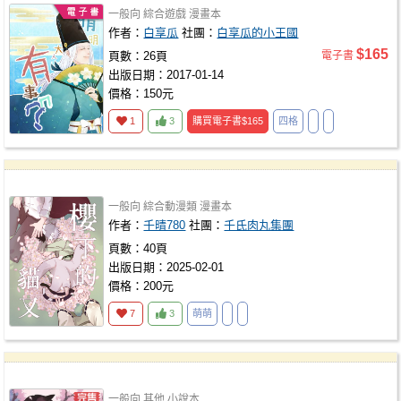
一般向
綜合遊戲
漫畫本
作者：
白享瓜
社團：
白享瓜的小王國
$165
頁數：26頁
電子書
出版日期：2017-01-14
價格：150元
1
3
購買電子書
$165
四格
一般向
綜合動漫類
漫畫本
作者：
千晴780
社團：
千氏肉丸集團
頁數：40頁
出版日期：2025-02-01
價格：200元
7
3
萌萌
一般向
其他
小說本