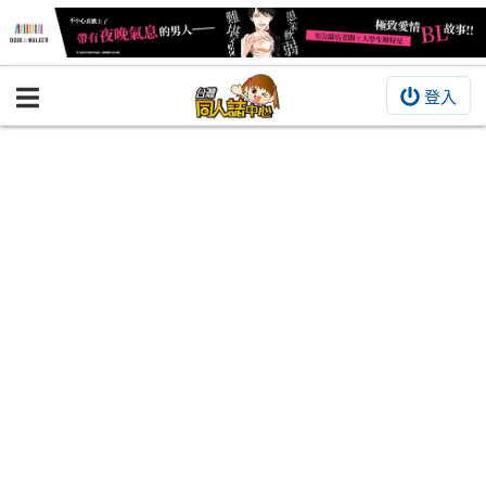
登入
BOOKY書集倉庫
同人作品
同人誌
同人周邊
同人數位作品
活動&消息
同人誌活動
最新消息
同人相關店家
宣傳&交流