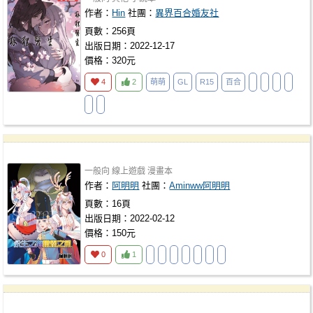
作者：
Hin
社團：
異界百合婚友社
頁數：256頁
出版日期：2022-12-17
價格：320元
4
2
萌萌
GL
R15
百合
一般向
線上遊戲
漫畫本
作者：
阿明明
社團：
Aminww阿明明
頁數：16頁
出版日期：2022-02-12
價格：150元
0
1