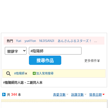
同人社團
工作委託
同人宣傳看板
繪圖藝廊
熱門
Yuri
yuri!!!on
NIJISANJI
あんさんぶるスターズ！
交流中心
攤位轉讓區
會員功能選單
更多條件
會員中心
#陰陽師
加入常用搜尋
註冊會員
#陰陽師同人誌、二創同人本
登入
344
共
本
喜愛次數
說讚次數
發表日期