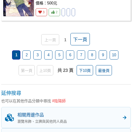
價格：500元
3
2
下一頁
上一頁
1
1
2
3
4
5
6
7
8
9
10
共 23 頁
第一頁
上10頁
下10頁
最後頁
延伸搜尋
也可以在其他作品分類中尋找
#陰陽師
相關周邊作品
瀏覽吊飾、立牌與其他同人商品