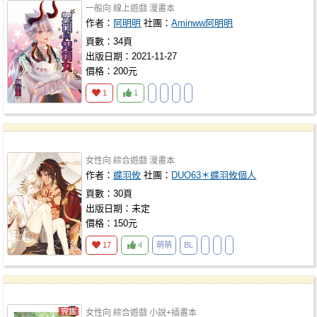
一般向
線上遊戲
漫畫本
作者：
阿明明
社團：
Aminww阿明明
頁數：34頁
出版日期：2021-11-27
價格：200元
1
1
女性向
綜合遊戲
漫畫本
作者：
蝶羽攸
社團：
DUO63＊蝶羽攸個人
頁數：30頁
出版日期：未定
價格：150元
17
4
萌萌
BL
女性向
綜合遊戲
小說+插畫本