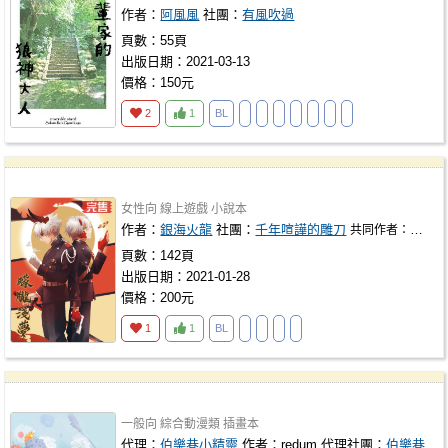
作者：
阿風風
社團：
有風吹過
頁數：55頁
出版日期：2021-03-13
價格：150元
2
1
BL
女性向
線上遊戲
小說本
作者：
銀海火龍
社團：
千年喧譁的雕刀
共同作者：
少年白
頁數：142頁
出版日期：2021-01-28
價格：200元
1
1
BL
一般向
綜合動漫類
插畫本
代理：
伯樂巷小精靈
作者：
redum
代理社團：
伯樂巷