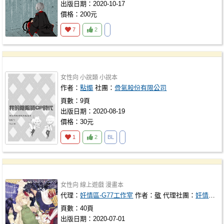
出版日期：2020-10-17
價格：200元
7
2
女性向
小說類
小說本
作者：
點燭
社團：
骨氣股份有限公司
頁數：9頁
出版日期：2020-08-19
價格：30元
1
2
BL
女性向
線上遊戲
漫畫本
代理：
奸情區-G77工作室
作者：
敬
代理社團：
奸情區-G77工作室
頁數：40頁
出版日期：2020-07-01