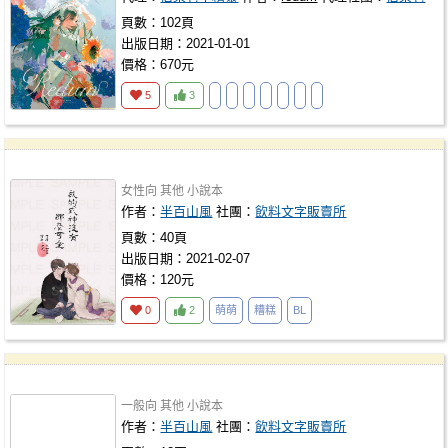
頁數：102頁
出版日期：2021-01-01
價格：670元
5
3
女性向
其他
小說本
作者：
半百山風
社團：
飲料文字販賣所
頁數：40頁
出版日期：2021-02-07
價格：120元
0
2
萌萌
糟糕
BL
一般向
其他
小說本
作者：
半百山風
社團：
飲料文字販賣所