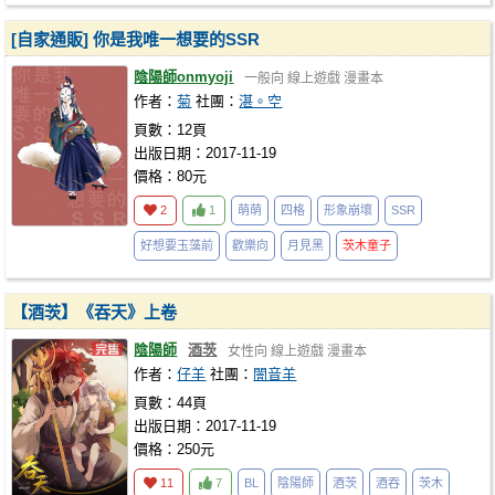
[自家通販] 你是我唯一想要的SSR
陰陽師onmyoji
一般向
線上遊戲
漫畫本
作者：
菊
社團：
湛。空
頁數：12頁
出版日期：2017-11-19
價格：80元
2
1
萌萌
四格
形象崩壞
SSR
好想要玉藻前
歡樂向
月見黑
茨木童子
【酒茨】《吞天》上卷
陰陽師
酒茨
女性向
線上遊戲
漫畫本
作者：
仔羊
社團：
闇音羊
頁數：44頁
出版日期：2017-11-19
價格：250元
11
7
BL
陰陽師
酒茨
酒吞
茨木