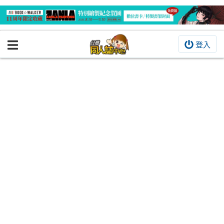
登入
BOOKY書集倉庫
同人作品
同人誌
同人周邊
同人數位作品
活動&消息
同人誌活動
最新消息
同人相關店家
宣傳&交流