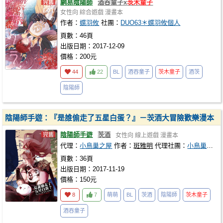
網易陰陽師
酒吞童子x
茨木童子
女性向
綜合遊戲
漫畫本
作者：
蝶羽攸
社團：
DUO63＊蝶羽攸個人
頁數：46頁
出版日期：2017-12-09
價格：200元
44
22
BL
酒吞童子
茨木童子
酒茨
陰陽師
陰陽師手遊：『是誰偷走了五星白蛋？』－茨酒大冒險歡樂漫本
陰陽師手遊
茨酒
女性向
線上遊戲
漫畫本
代理：
小鳥巢之屋
作者：
斑雅明
代理社團：
小鳥巢之屋
頁數：36頁
出版日期：2017-11-19
價格：150元
8
7
萌萌
BL
茨酒
陰陽師
茨木童子
酒吞童子