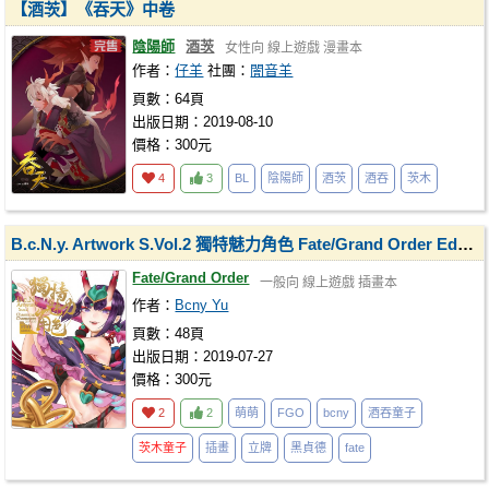
【酒茨】《吞天》中卷
陰陽師
酒茨
女性向
線上遊戲
漫畫本
作者：
仔羊
社團：
闇音羊
頁數：64頁
出版日期：2019-08-10
價格：300元
4
3
BL
陰陽師
酒茨
酒吞
茨木
B.c.N.y. Artwork S.Vol.2 獨特魅力角色 Fate/Grand Order Edition
Fate/Grand Order
一般向
線上遊戲
插畫本
作者：
Bcny Yu
頁數：48頁
出版日期：2019-07-27
價格：300元
2
2
萌萌
FGO
bcny
酒吞童子
茨木童子
插畫
立牌
黑貞德
fate