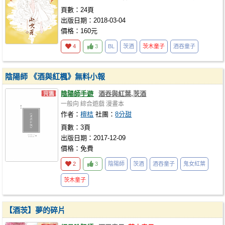
頁數：24頁
出版日期：2018-03-04
價格：160元
4
3
BL
茨酒
茨木童子
酒吞童子
陰陽師 《酒與紅楓》無料小報
陰陽師手遊
酒吞與紅葉,茨酒
一般向
綜合遊戲
漫畫本
作者：
檀桔
社團：
8分甜
頁數：3頁
出版日期：2017-12-09
價格：免費
2
3
陰陽師
茨酒
酒吞童子
鬼女紅葉
茨木童子
【酒茨】夢的碎片