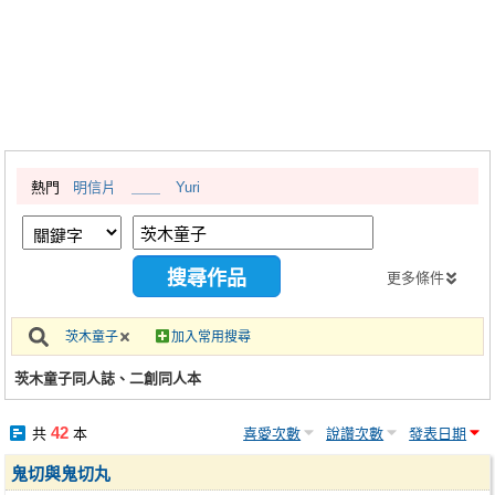
同人社團
工作委託
同人宣傳看板
繪圖藝廊
熱門
明信片
＿＿
Yuri
交流中心
攤位轉讓區
會員功能選單
更多條件
會員中心
茨木童子
加入常用搜尋
註冊會員
茨木童子同人誌、二創同人本
登入
42
共
本
喜愛次數
說讚次數
發表日期
鬼切與鬼切丸