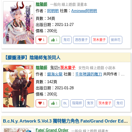
陰陽師
一般向
線上遊戲
漫畫本
作者：
阿明明
社團：
Aminww阿明明
頁數：34頁
出版日期：2021-11-27
價格：200元
1
1
鬼切
酒吞童子
茨木童子
彼岸花
【朦朧淺夢】陰陽師鬼茨同人
陰陽師
鬼切×
茨木童子
女性向
線上遊戲
小說本
作者：
銀海火龍
社團：
千年喧譁的雕刀
共同作者：
少年白
頁數：142頁
出版日期：2021-01-28
價格：200元
1
1
BL
陰陽師
鬼茨
茨木童子
鬼切
B.c.N.y. Artwork S.Vol.3 獨特魅力角色 Fate/Grand Order Edition
Fate/ Grand Order
一般向
線上遊戲
插畫本