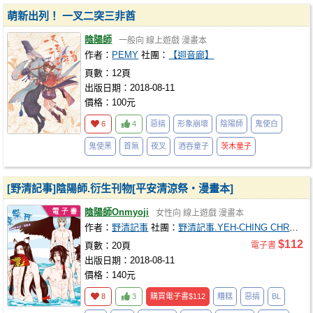
萌新出列！ 一叉二突三非酋
陰陽師
一般向
線上遊戲
漫畫本
作者：
PEMY
社團：
【迴音廊】
頁數：12頁
出版日期：2018-08-11
價格：100元
6
4
惡搞
形象崩壞
陰陽師
鬼使白
鬼使黑
首無
夜叉
酒吞童子
茨木童子
[野清記事]陰陽師.衍生刊物[平安清涼祭‧漫畫本]
陰陽師Onmyoji
女性向
線上遊戲
漫畫本
作者：
野清記事
社團：
野清記事.YEH-CHING CHRONICLE
$112
頁數：20頁
電子書
出版日期：2018-08-11
價格：140元
8
3
購買電子書
$112
糟糕
惡搞
BL