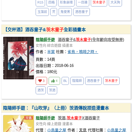
R15
四格
形象崩壞
一目連
茨木童子
大天狗
玉藻前
荒
鬼使黑
酒吞童子
【交杯酒】酒吞童子&
茨木童子
全彩插畫本
陰陽師手遊
酒吞童子&
茨木童子
(全年齡向攻受無差)
女性向
綜合遊戲
插畫本
作者：
半棠
社團：
雀鳥，鳴啼之時。
頁數：14頁
出版日期：2018-06-16
價格：180元
3
4
BL
陰陽師
酒吞童子
茨木童子
酒茨
茨酒
陰陽師手遊：『山吹芽』（上冊）茨酒傳說捏造漫畫本
陰陽師手遊
茨酒,
茨木童子
X酒吞童子
女性向
線上遊戲
漫畫本
代理：
小鳥巢之屋
作者：
天見
代理社團：
小鳥巢之屋