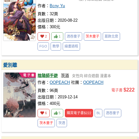
作者：
Bcny Yu
頁數：32頁
出版日期：2020-08-22
價格：300元
2
1
酒吞童子
茨木童子
葛飾北齋
FGO
教學
繪畫過程
愛別離
陰陽師手遊
茨酒
女性向
綜合遊戲
漫畫本
作者：
OOPEACH
社團：
OOPEACH
$222
頁數：96頁
電子書
出版日期：2019-12-14
價格：400元
6
5
購買電子書
$222
BL
酒吞童子
茨木童子
茨酒