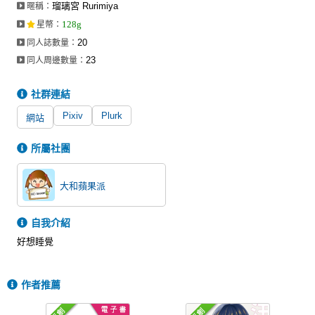
瑠璃宮 Rurimiya
暱稱：
同人社團
128g
星幣
：
工作委託
20
同人誌數量：
23
同人周邊數量：
同人宣傳看板
社群連結
繪圖藝廊
Pixiv
Plurk
網站
交流中心
攤位轉讓區
所屬社團
會員功能選單
大和蘋果派
會員中心
自我介紹
註冊會員
好想睡覺
登入
作者推薦