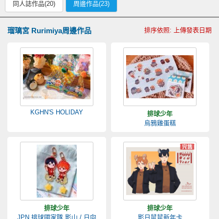
同人誌作品(20)
周邊作品(23)
瑠璃宮 Rurimiya周邊作品
排序依照: 上傳發表日期
KGHN'S HOLIDAY
排球少年
烏鴉雞蛋糕
排球少年
排球少年
JPN 排球國家隊 影山 / 日向
影日鼠鼠新年卡