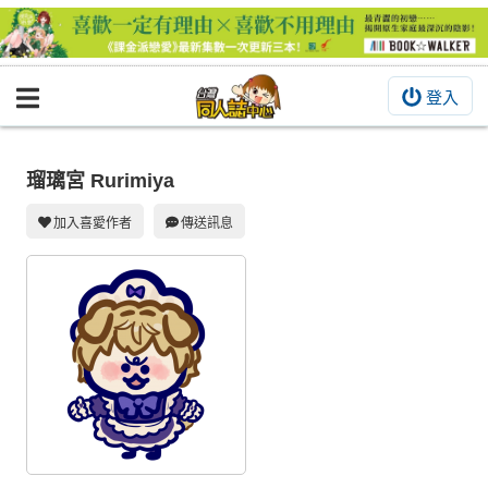
登入
BOOKY書集倉庫
同人作品
瑠璃宮 Rurimiya
同人誌
加入喜愛作者
傳送訊息
同人周邊
同人數位作品
活動&消息
同人誌活動
最新消息
同人相關店家
宣傳&交流