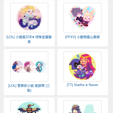
[LOL] 小搗蛋ZOE♥ 特殊金屬徽
[FFXV] 小動物愛心胸章
章
[TT] Starfire & Raven
[LOL] 警察抓小偷 紙膠帶 (三
款)