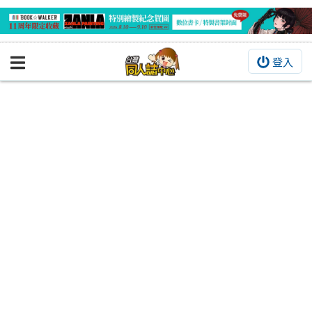
登入
BOOKY書集倉庫
同人作品
同人誌
同人周邊
同人數位作品
活動&消息
同人誌活動
最新消息
同人相關店家
宣傳&交流