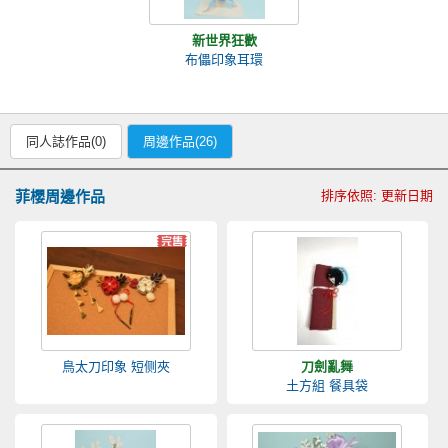
新世界狂歡
布儡印象耳環
同人誌作品(0)
周邊作品(26)
菲櫻周邊作品
排序依照: 更新日期
鳥太刀印象 短侧夾
刀劍亂舞
土方組 餐具袋