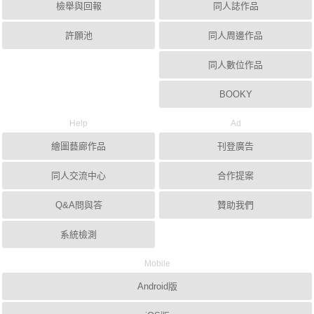
檢舉與回報
同人誌作品
許願池
同人周邊作品
同人數位作品
BOOKY
Help
Ad
繪圖藝廊作品
刊登廣告
同人交流中心
合作提案
Q&A問與答
贊助我們
系統檢測
Mobile
Android版