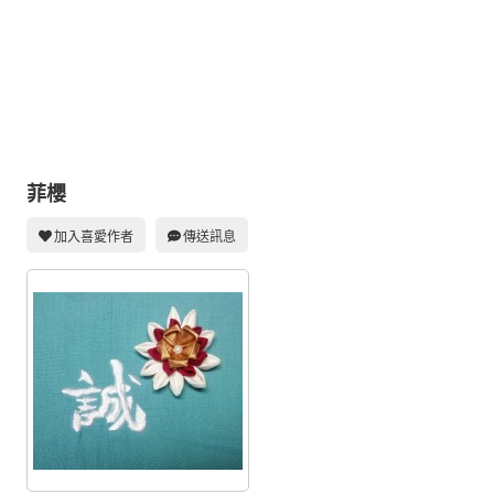
同人社團
工作委託
同人宣傳看板
繪圖藝廊
交流中心
菲櫻
攤位轉讓區
加入喜愛作者
傳送訊息
會員功能選單
會員中心
註冊會員
登入