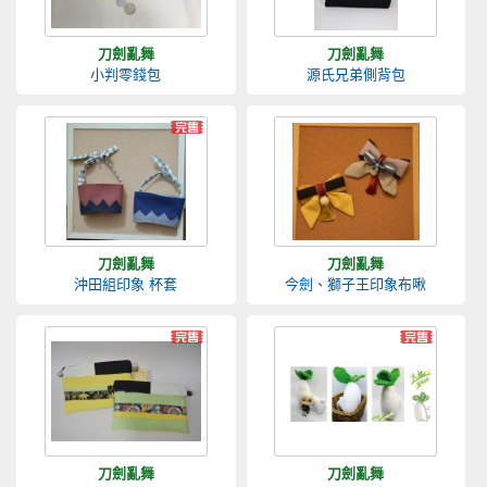
刀劍亂舞
刀劍亂舞
小判零錢包
源氏兄弟側背包
刀劍亂舞
刀劍亂舞
沖田組印象 杯套
今劍、獅子王印象布啾
刀劍亂舞
刀劍亂舞