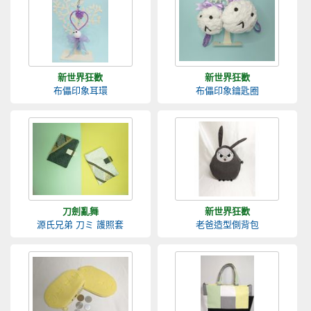
新世界狂歡
新世界狂歡
布儡印象耳環
布儡印象鑰匙圈
刀劍亂舞
新世界狂歡
源氏兄弟 刀ミ 護照套
老爸造型側背包