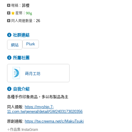
菲櫻
暱稱：
90g
星幣
：
26
同人周邊數量：
社群連結
Plurk
網站
所屬社團
蒔月工坊
自我介紹
各種手作印象商品，多以布製品為主
同人通販:
https://myship.7-
11.com.tw/general/detail/GM2403173020356
原創通販:
https://tw.creema.net/c/MakuTsuki
✧作品集 InstaGram