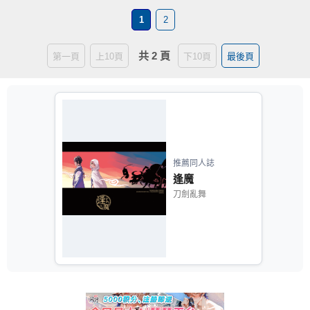
1
2
共 2 頁
第一頁
上10頁
下10頁
最後頁
推薦同人誌
逢魔
刀劍亂舞