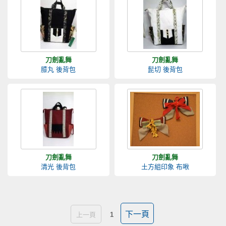
刀劍亂舞
刀劍亂舞
膝丸 後背包
髭切 後背包
刀劍亂舞
刀劍亂舞
清光 後背包
土方組印象 布啾
下一頁
上一頁
1