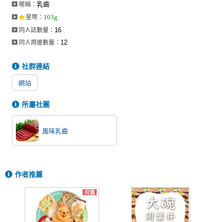
乳齒
暱稱：
同人社團
103g
星幣
：
工作委託
16
同人誌數量：
12
同人周邊數量：
同人宣傳看板
社群連結
繪圖藝廊
網站
交流中心
攤位轉讓區
所屬社團
會員功能選單
風味乳齒
會員中心
註冊會員
作者推薦
登入