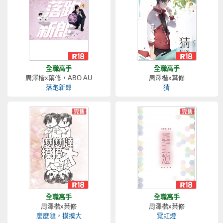
全職高手
全職高手
周澤楷x葉修，ABO AU
周澤楷x葉修
落跑新郎
猜
全職高手
全職高手
周澤楷x葉修
周澤楷x葉修
麼麼噠，摸摸大
霓虹燈