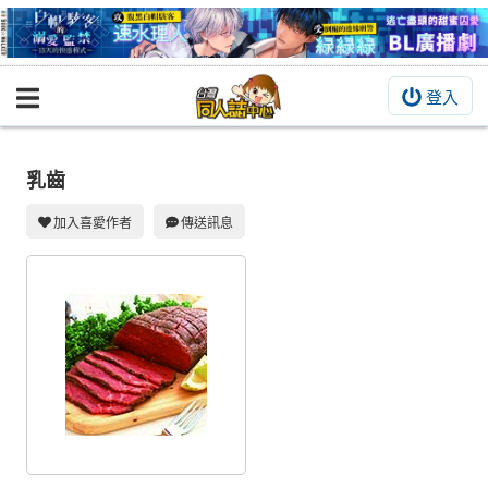
登入
BOOKY書集倉庫
同人作品
乳齒
同人誌
加入喜愛作者
傳送訊息
同人周邊
同人數位作品
活動&消息
同人誌活動
最新消息
同人相關店家
宣傳&交流