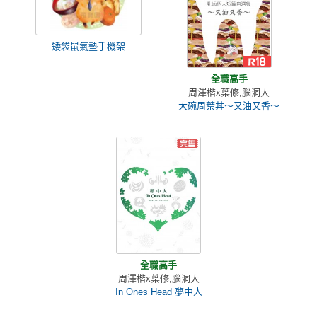
矮袋鼠氣墊手機架
全職高手
周澤楷x葉修,腦洞大
大碗周葉丼～又油又香～
全職高手
周澤楷x葉修,腦洞大
In Ones Head 夢中人