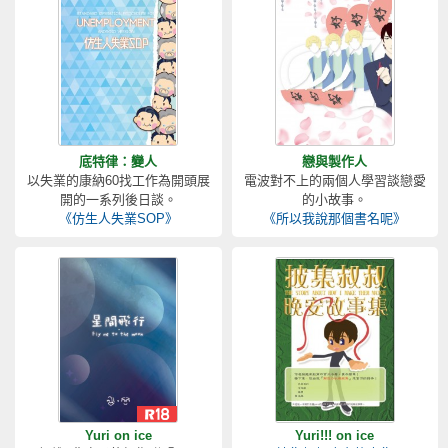
底特律：變人
戀與製作人
以失業的康納60找工作為開頭展
電波對不上的兩個人學習談戀愛
開的一系列後日談。
的小故事。
《仿生人失業SOP》
《所以我說那個書名呢》
Yuri on ice
Yuri!!! on ice