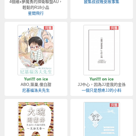
4個維x夢魔勇的捍衛聯盟AU，
披集叔叔晚安故事集
輕鬆的R18小品
星間飛行
Yuri!!! on ice
Yuri!!! on ice
ABO,築巢,傻白甜
JJ中心，因為JJ是我的金孫
尼基福洛夫先生
一個只是想疼JJ的小料