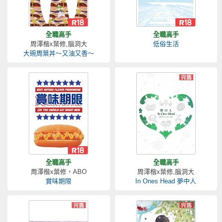
全職高手
全職高手
周澤楷x葉修,腦洞大
低俗生活
大碗周葉丼～又油又香～
全職高手
全職高手
周澤楷x葉修，ABO
周澤楷x葉修,腦洞大
賞味期限
In Ones Head 夢中人