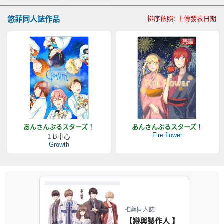
悠菲同人誌作品
排序依照: 上傳發表日期
あんさんぶるスターズ！
あんさんぶるスターズ！
Fire flower
1-B中心
Growth
推薦同人誌
【戀與製作人 】