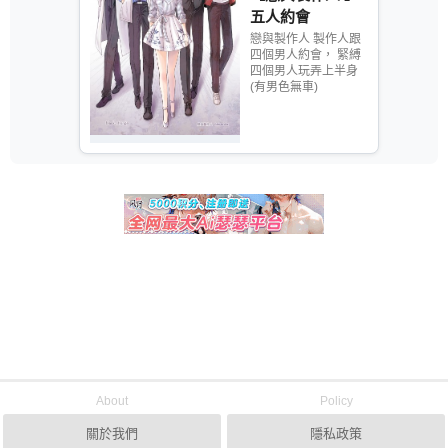
五人約會
戀與製作人 製作人跟
四個男人約會， 緊縛
四個男人玩弄上半身
(有男色無車)
About
Policy
關於我們
隱私政策