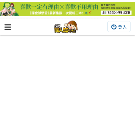
登入
BOOKY書集倉庫
同人作品
同人誌
同人周邊
同人數位作品
活動&消息
同人誌活動
最新消息
同人相關店家
宣傳&交流