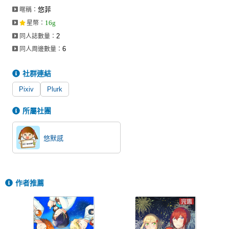
悠菲
暱稱：
16g
星幣
：
2
同人誌數量：
6
同人周邊數量：
社群連結
Pixiv
Plurk
所屬社團
悠默感
作者推薦