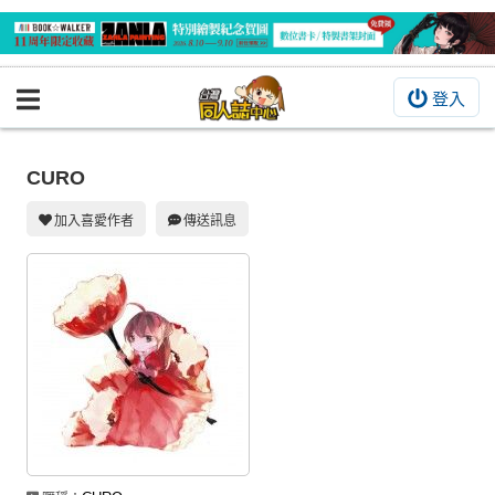
登入
BOOKY書集倉庫
同人作品
CURO
同人誌
加入喜愛作者
傳送訊息
同人周邊
同人數位作品
活動&消息
同人誌活動
最新消息
同人相關店家
宣傳&交流