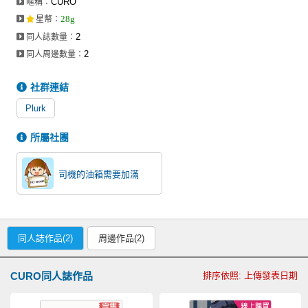
CURO
暱稱：
同人社團
28g
星幣
：
2
同人誌數量：
工作委託
2
同人周邊數量：
同人宣傳看板
社群連結
繪圖藝廊
Plurk
交流中心
所屬社團
攤位轉讓區
會員功能選單
司機的油箱需要加滿
會員中心
註冊會員
同人誌作品(2)
周邊作品(2)
登入
CURO同人誌作品
排序依照: 上傳發表日期