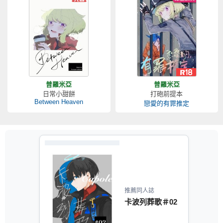
普羅米亞
普羅米亞
日常小甜餅
打砲前提本
Between Heaven
戀愛的有罪推定
推薦同人誌
卡波列葬歌＃02