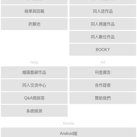
檢舉與回報
同人誌作品
許願池
同人周邊作品
同人數位作品
BOOKY
Help
Ad
繪圖藝廊作品
刊登廣告
同人交流中心
合作提案
Q&A問與答
贊助我們
系統檢測
Mobile
Android版