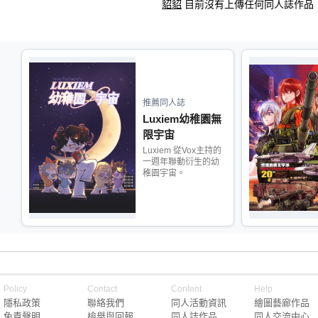
貂貂
目前沒有上傳任何同人誌作品
推薦同人誌
Luxiem幼稚園無
限宇宙
Luxiem 從Vox主持的
一週年聯動衍生的幼
稚園宇宙。
Policy
Contact
Content
Help
隱私政策
聯絡我們
同人活動資訊
繪圖藝廊作品
免責聲明
檢舉與回報
同人誌作品
同人交流中心