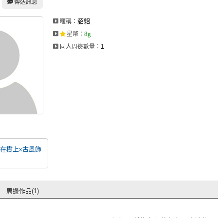
傳送訊息
貂貂
暱稱：
8g
星幣
：
1
同人周邊數量：
在樹上x古風飾
周邊作品(1)