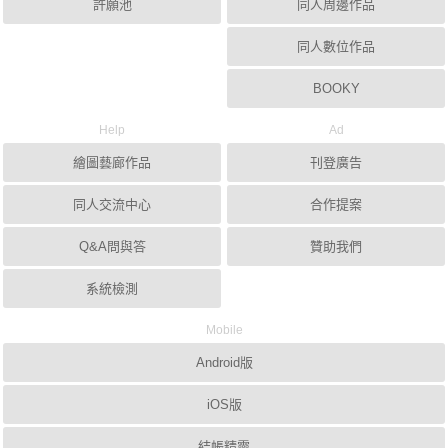
許願池
同人周邊作品
同人數位作品
BOOKY
Help
Ad
繪圖藝廊作品
刊登廣告
同人交流中心
合作提案
Q&A問與答
贊助我們
系統檢測
Mobile
Android版
iOS版
結帳精靈