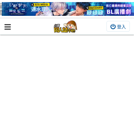
登入
BOOKY書集倉庫
同人作品
同人誌
同人周邊
同人數位作品
活動&消息
同人誌活動
最新消息
同人相關店家
宣傳&交流