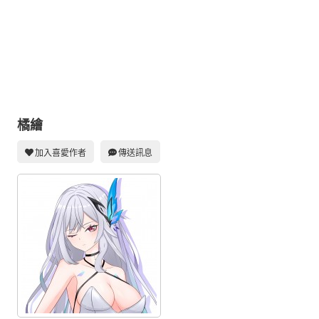
同人社團
工作委託
同人宣傳看板
繪圖藝廊
交流中心
橘繪
攤位轉讓區
加入喜愛作者
傳送訊息
會員功能選單
會員中心
註冊會員
登入