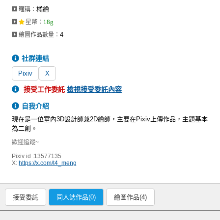
橘繪
暱稱：
18g
星幣
：
4
繪圖作品數量：
社群連結
Pixiv
X
接受工作委託
檢視接受委託內容
自我介紹
現在是一位室內3D設計師兼2D繪師，主要在Pixiv上傳作品，主題基本
為二創。
歡迎追蹤~
Pixiv id :13577135
X:
https://x.com/t4_meng
接受委託
同人誌作品(0)
繪圖作品(4)