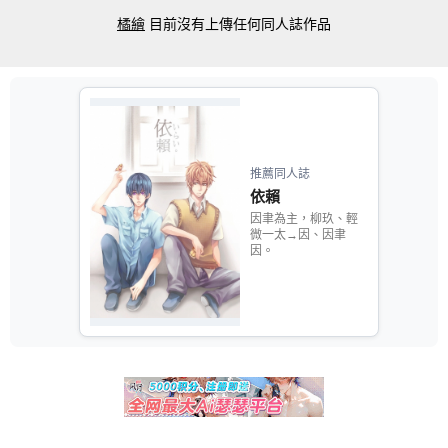
橘繪
目前沒有上傳任何同人誌作品
推薦同人誌
依賴
因聿為主，柳玖、輕
微一太→因、因聿
因。