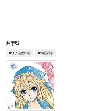
同人社團
工作委託
同人宣傳看板
繪圖藝廊
交流中心
井字號
攤位轉讓區
加入喜愛作者
傳送訊息
會員功能選單
會員中心
註冊會員
登入