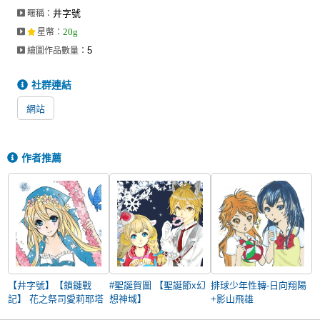
井字號
暱稱：
20g
星幣
：
5
繪圖作品數量：
社群連結
網站
作者推薦
【井字號】【鎖鏈戰
#聖誕賀圖 【聖誕節x幻
排球少年性轉-日向翔陽
記】 花之祭司愛莉耶塔
想神域】
+影山飛雄