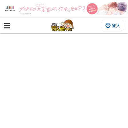
登入
BOOKY書集倉庫
同人作品
同人誌
同人周邊
同人數位作品
活動&消息
同人誌活動
最新消息
同人相關店家
宣傳&交流