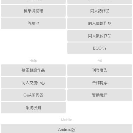
檢舉與回報
同人誌作品
許願池
同人周邊作品
同人數位作品
BOOKY
Help
Ad
繪圖藝廊作品
刊登廣告
同人交流中心
合作提案
Q&A問與答
贊助我們
系統檢測
Mobile
Android版