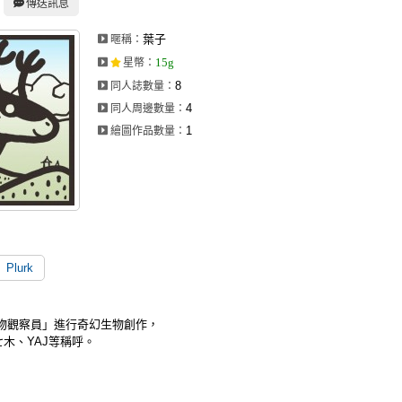
傳送訊息
葉子
暱稱：
15g
星幣
：
8
同人誌數量：
4
同人周邊數量：
1
繪圖作品數量：
Plurk
生物觀察員」進行奇幻生物創作，
木、YAJ等稱呼。