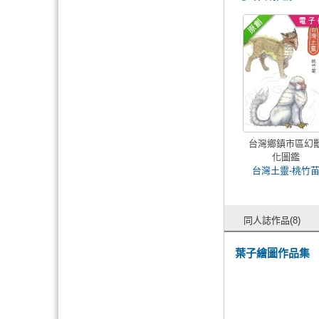
台灣鄉鎮市區幻
化圖鑑
台灣土靈-桃竹
同人誌作品(8)
葉子繪圖作品集