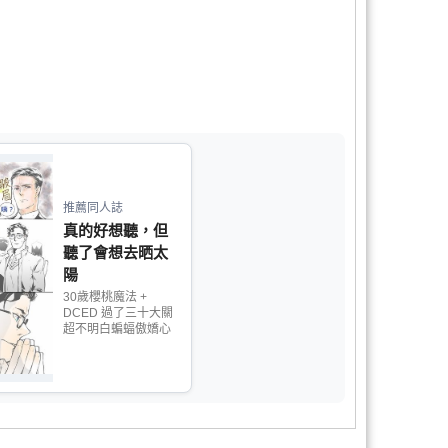
推薦同人誌
真的好想聽，但
聽了會想去晒太
陽
30歲櫻桃魔法 +
DCED 過了三十大關
超不明白蝙蝠傲嬌心