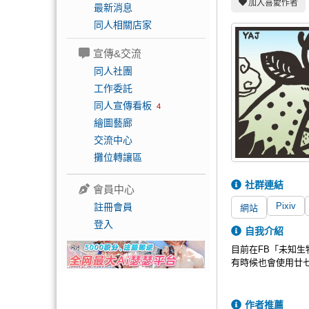
加入喜愛作者
最新消息
同人相關店家
宣傳&交流
同人社團
工作委託
同人宣傳看板
4
繪圖藝廊
交流中心
攤位轉讓區
社群連結
會員中心
Pixiv
註冊會員
網站
登入
自我介紹
目前在FB「未知
有時候也會使用廿七
作者推薦