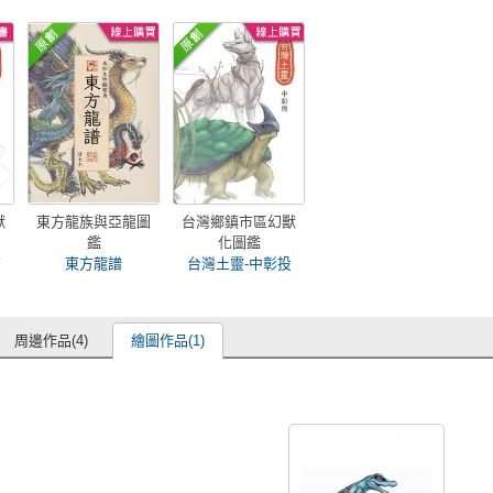
獸
東方龍族與亞龍圖
台灣鄉鎮市區幻獸
鑑
化圖鑑
苗
東方龍譜
台灣土靈-中彰投
周邊作品(4)
繪圖作品(1)