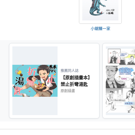
小鋸鱷一家
推薦同人誌
【原創插畫本】
禁止折彎湯匙
原創插畫