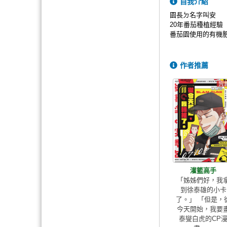
自我介紹
園長ㄉ名字叫安
20年番茄種植經驗
番茄園使用的有機
作者推薦
灌籃高手
「姊姊們好，我
到徐泰雄的小卡
了。」 「但是，
今天開始，我要
泰燮白虎的CP