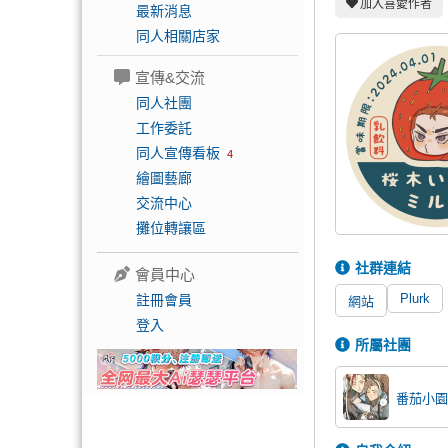
加入喜愛作者
最新消息
同人相關店家
宣傳&交流
同人社團
工作委託
同人宣傳看板
4
繪圖藝廊
交流中心
攤位轉讓區
社群連結
會員中心
Plurk
註冊會員
網站
登入
所屬社團
番茄小園