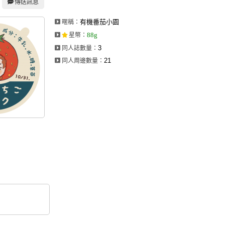
傳送訊息
有機番茄小園
暱稱：
88g
星幣
：
3
同人誌數量：
21
同人周邊數量：