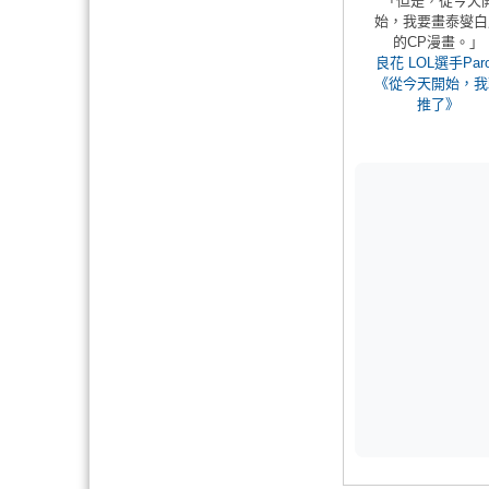
「但是，從今天
始，我要畫泰燮白
的CP漫畫。」
良花 LOL選手Paro
《從今天開始，我
推了》