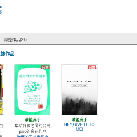
o
我
周邊作品(21)
人誌作品
灌籃高手
灌籃高手
HEY,GIVE IT TO
到
集結各位老師的台灣
ME!
」
paro的良花作品