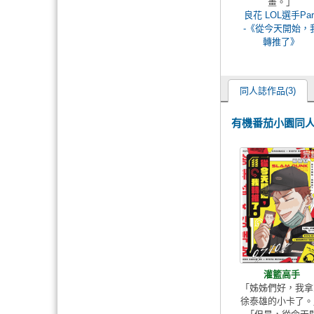
畫。」
良花 LOL選手Par
-《從今天開始，
轉推了》
同人誌作品(3)
有機番茄小園同
灌籃高手
「姊姊們好，我拿
徐泰雄的小卡了。