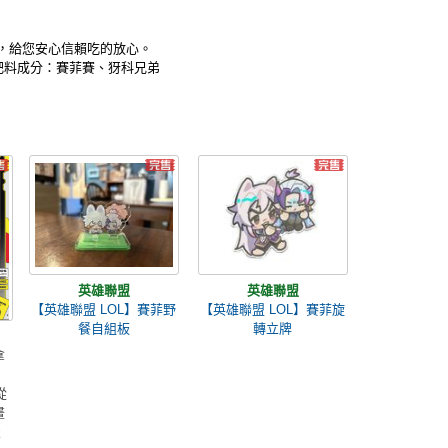
 ，給您安心信賴吃的放心。
肥料成分：賽菲賽、犽科兄弟
英雄聯盟
英雄聯盟
【英雄聯盟 LOL】賽菲野
【英雄聯盟 LOL】賽菲旋
餐自組板
轉立牌
拿
從
畫
漫