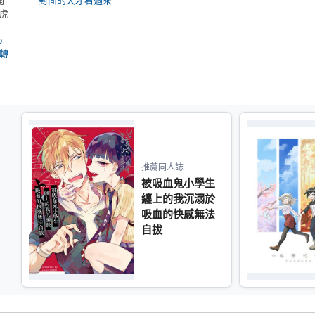
開
對面的天才看過來
虎
 -
轉
推薦同人誌
被吸血鬼小學生
纏上的我沉溺於
吸血的快感無法
自拔