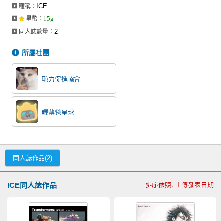
ICE
暱稱：
15g
星幣
：
2
同人誌數量：
所屬社團
恥力促進協會
曬薄毯星球
同人誌作品(2)
ICE同人誌作品
排序依照: 上傳發表日期