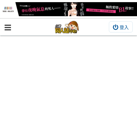
登入
BOOKY書集倉庫
同人作品
同人誌
同人周邊
同人數位作品
活動&消息
同人誌活動
最新消息
同人相關店家
宣傳&交流