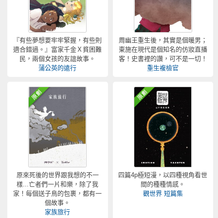
『有些夢想要牢牢緊握，有些則
周幽王重生後，其實是個暖男；
適合錯過。』富家千金Ｘ貧困難
東施在現代是個知名的仿妝直播
民，兩個女孩的友誼故事。
客！史書裡的讚，可不是一切！
蒲公英的遠行
重生複檢官
原來死後的世界跟我想的不一
四篇4p極短漫，以四種視角看世
樣...亡者們一片和樂，除了我
間的種種情感。
家！每個送子鳥的包裹，都有一
觀世界 短篇集
個故事。
家族旅行