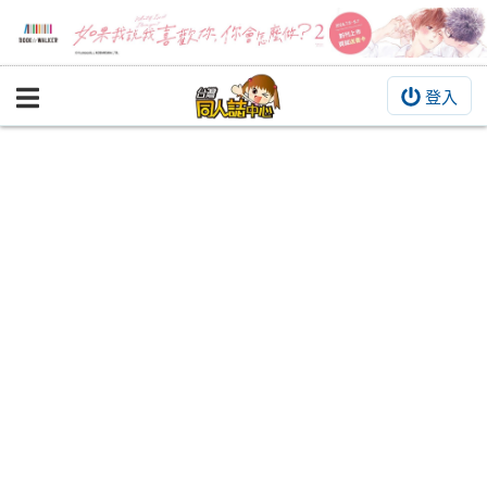
登入
BOOKY書集倉庫
同人作品
同人誌
同人周邊
同人數位作品
活動&消息
同人誌活動
最新消息
同人相關店家
宣傳&交流