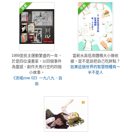
1989是民主運動繁盛的一年，
當薪水高低用體積大小做依
於是四位漫畫家，以四個事件
據，是不是該把自己吃胖點？
為靈感，創作天馬行空的四個
如果這個世界的智慧物種有一
小故事。
半不是人
《流域zine 02》一九八九．自
由