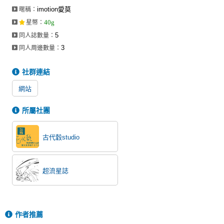
imotion愛莫
暱稱：
40g
星幣
：
5
同人誌數量：
3
同人周邊數量：
社群連結
網站
所屬社團
古代穀studio
超流星誌
作者推薦