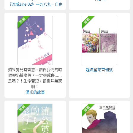
《流域zine 02》一九八九．自由
如果狗兒有智慧，陪伴我們的時
超流星誌首刊號
間卻仍這麼短，一定很感傷......
是嗎？！生命苦短，卻趣味無窮
啊！
湯米的故事