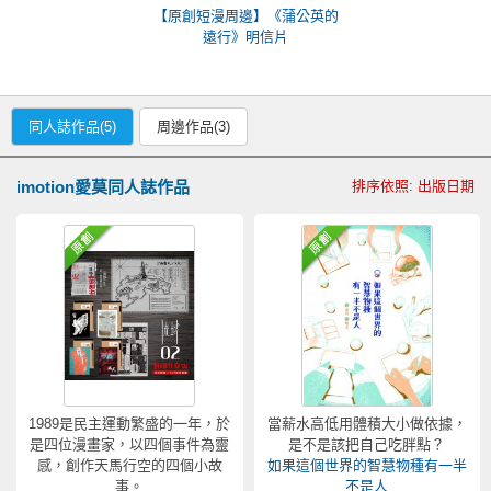
【原創短漫周邊】《蒲公英的
遠行》明信片
同人誌作品(5)
周邊作品(3)
imotion愛莫同人誌作品
排序依照: 出版日期
1989是民主運動繁盛的一年，於
當薪水高低用體積大小做依據，
是四位漫畫家，以四個事件為靈
是不是該把自己吃胖點？
感，創作天馬行空的四個小故
如果這個世界的智慧物種有一半
事。
不是人