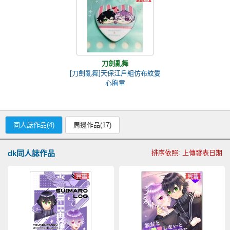
刀劍亂舞
[刀劍亂舞]天保江戶組仿布紋愛
心胸章
同人誌作品(4)
周邊作品(17)
dk同人誌作品
排序依照: 上傳發表日期