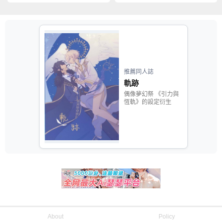
推薦同人誌
軌跡
偶像夢幻祭 《引力與
恆軌》的設定衍生
About
Policy