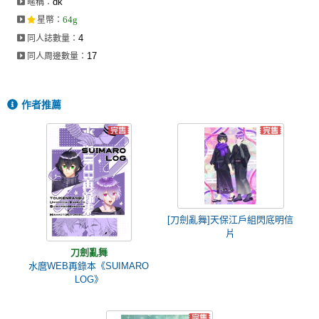
dk
暱稱：
同人社團
64g
星幣
：
4
同人誌數量：
工作委託
17
同人周邊數量：
同人宣傳看板
繪圖藝廊
作者推薦
交流中心
攤位轉讓區
會員功能選單
會員中心
[刀劍亂舞]天保江戶組閃底明信
註冊會員
片
刀劍亂舞
登入
水麿WEB再錄本《SUIMARO
LOG》