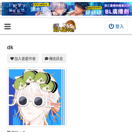
登入
BOOKY書集倉庫
同人作品
dk
同人誌
加入喜愛作者
傳送訊息
同人周邊
同人數位作品
活動&消息
同人誌活動
最新消息
同人相關店家
宣傳&交流