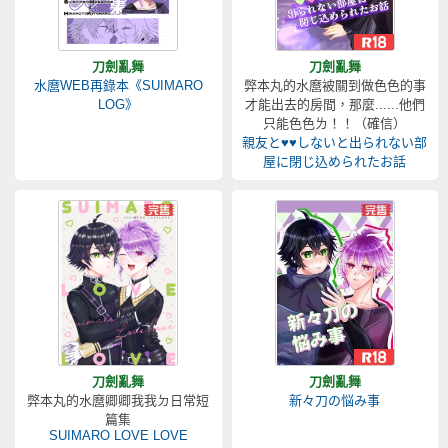
刀劍亂舞
刀劍亂舞
水麿WEB再錄本《SUIMARO
弊本丸的水麿被關到做色色的事
LOG》
才能出去的房間，那麼......他們
只能色色ㄌ！！（確信）
親友と♥♥しないと出られない部
屋に閉じ込められたお話
刀劍亂舞
刀劍亂舞
弊本丸的水麿卿卿我我ㄉ日常短
新々刀の悩み事
篇集
SUIMARO LOVE LOVE