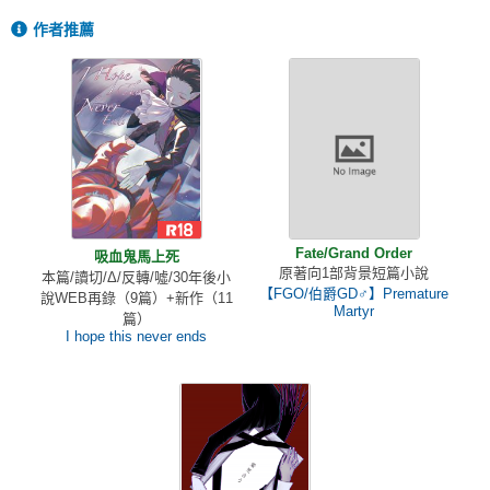
作者推薦
Fate/Grand Order
吸血鬼馬上死
原著向1部背景短篇小說
本篇/讀切/Δ/反轉/噓/30年後小
【FGO/伯爵GD♂】Premature
說WEB再錄（9篇）+新作（11
Martyr
篇）
I hope this never ends