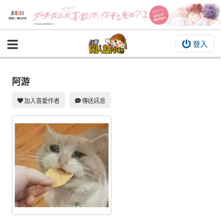
登入
BOOKY書集倉庫
同人作品
阿游
同人誌
加入喜愛作者
傳送訊息
同人周邊
同人數位作品
活動&消息
同人誌活動
最新消息
同人相關店家
宣傳&交流