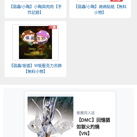
【弱蟲/小鞠】小鞠與肉肉【手
【弱蟲/小鞠】病病貼紙【無料
作記錄】
小物】
【弱蟲/坂道】W坂壓克力吊飾
【無料小物】
推薦同人誌
【DMC】回憶猶
如獄火灼燒
【VN】