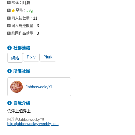
阿游
暱稱：
同人社團
59g
星幣
：
工作委託
11
同人誌數量：
3
同人周邊數量：
同人宣傳看板
3
繪圖作品數量：
繪圖藝廊
社群連結
交流中心
Pixiv
Plurk
網站
攤位轉讓區
所屬社團
會員功能選單
會員中心
JabberwockyY!!
註冊會員
自我介紹
登入
低浮上但浮上
阿游＠JabberwockyY!!
http://jabberwockyy.weebly.com