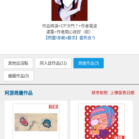
作品時淚+CP冷門？+作者電波
濃重=作者開心就好（欸）
【閃靈/赤屍x銀次】愛死合う
其他出沒點
同人誌作品(11)
周邊作品(3)
繪圖作品(3)
阿游周邊作品
排序依照: 上傳發表日期