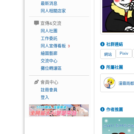
最新消息
同人相關店家
宣傳&交流
同人社團
工作委託
社群連結
同人宣傳看板
3
繪圖藝廊
Pixiv
網站
交流中心
所屬社團
攤位轉讓區
會員中心
漫霧雨都
註冊會員
登入
作者推薦