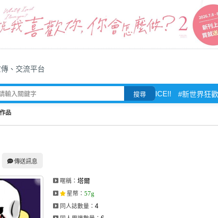
宣傳、交流平台
ICE!!
#新世界狂
搜尋
作品
傳送訊息
塔爾
暱稱：
57g
星幣
：
4
同人誌數量：