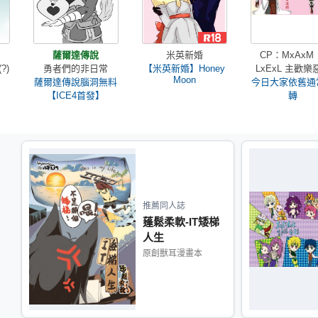
薩爾達傳說
米英新婚
CP：MxAxM
?)
勇者們的非日常
【米英新婚】Honey
LxExL 主歡樂
Moon
薩爾達傳說腦洞無料
今日大家依舊通
【ICE4首發】
轉
推薦同人誌
蓬鬆柔軟-IT矮梯
人生
原創獸耳漫畫本