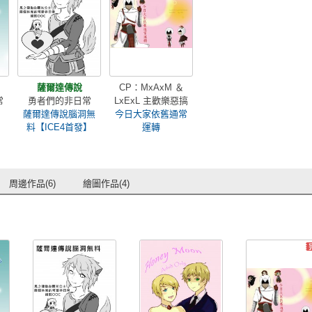
薩爾達傳說
CP：MxAxM ＆
常
勇者們的非日常
LxExL 主歡樂惡搞
薩爾達傳說腦洞無
今日大家依舊通常
料【ICE4首發】
運轉
周邊作品(6)
繪圖作品(4)