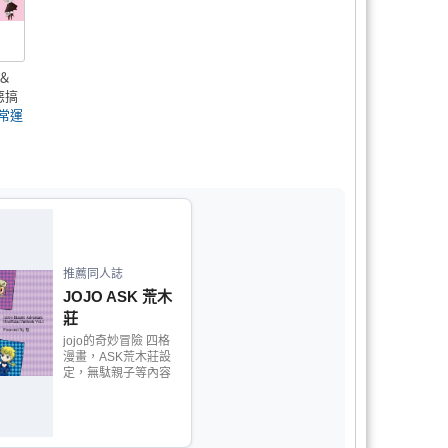
 ＆
惡搞
常運
推薦同人誌
JOJO ASK 荒木
莊
jojo的奇妙冒險 四格
漫畫，ASK荒木莊設
定，無駄親子等內容