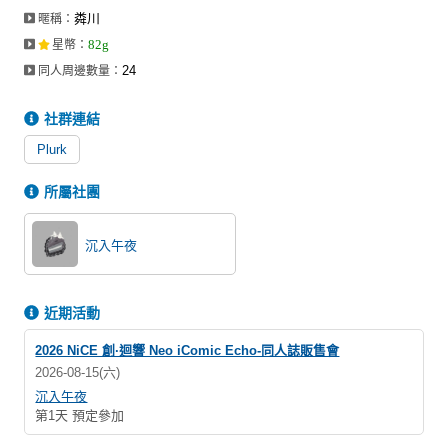
粦川
暱稱：
82g
星幣
：
24
同人周邊數量：
社群連結
Plurk
所屬社團
沉入午夜
近期活動
2026 NiCE 創·迴響 Neo iComic Echo-同人誌販售會
2026-08-15(六)
沉入午夜
第1天 預定參加