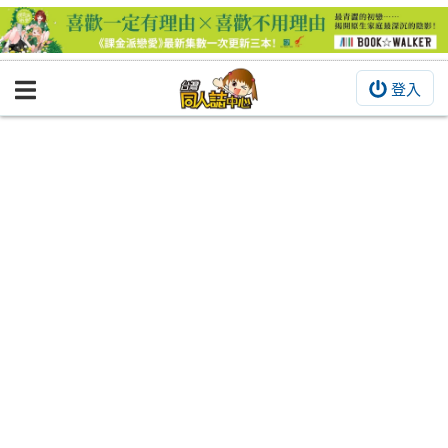
登入
BOOKY書集倉庫
同人作品
同人誌
同人周邊
同人數位作品
活動&消息
同人誌活動
最新消息
同人相關店家
宣傳&交流