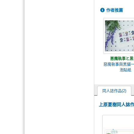
作者推薦
悪魔執事と黒
惡魔執事與黑貓一
泡貼紙
同人誌作品(2)
上原夏樹同人誌