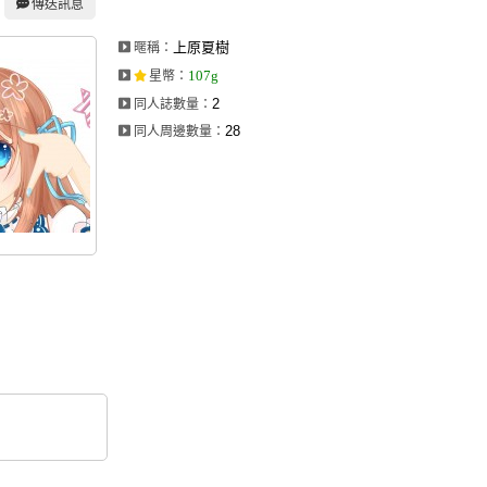
傳送訊息
上原夏樹
暱稱：
107g
星幣
：
2
同人誌數量：
28
同人周邊數量：