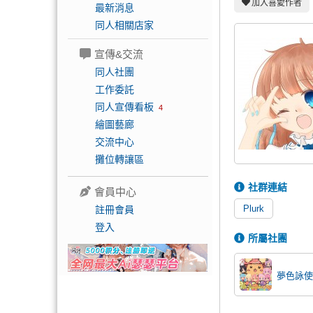
加入喜愛作者
最新消息
同人相關店家
宣傳&交流
同人社團
工作委託
同人宣傳看板
4
繪圖藝廊
交流中心
攤位轉讓區
社群連結
會員中心
Plurk
註冊會員
登入
所屬社團
夢色詠使