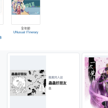
全年齡
UNusual ITinerary
本
推薦同人誌
蟲蟲好朋友
蟲