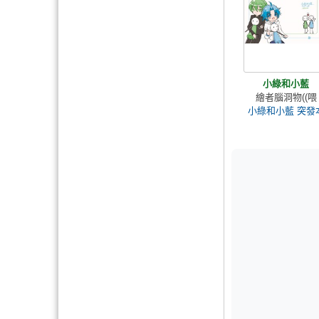
小綠和小藍
繪者腦洞物((喂
小綠和小藍 突發