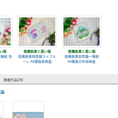
い猫
悪魔執事と黒い猫
悪魔執事と黒い猫
階組 泡
惡魔執事與黑貓ラトフル
惡魔執事與黑貓一階組
ーレ A6霧面收納盒
A6霧面方形收納盒
周邊作品(28)
作品