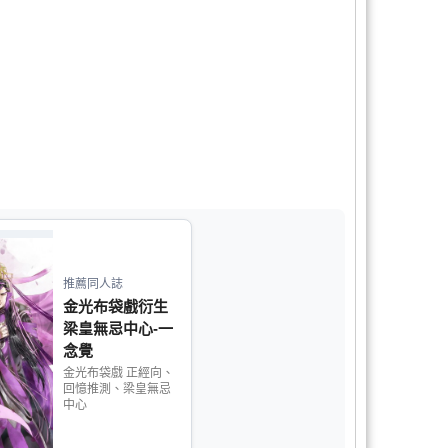
推薦同人誌
金光布袋戲衍生
梁皇無忌中心-一
念覺
金光布袋戲 正經向、
回憶推測、梁皇無忌
中心