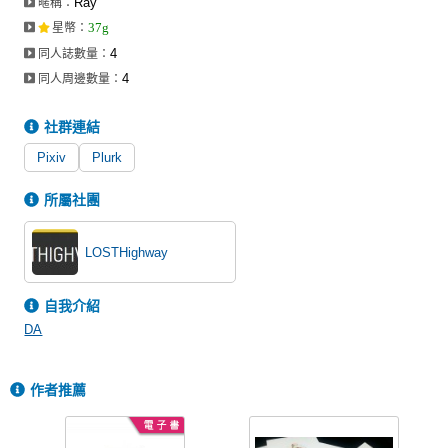
Ray
暱稱：
同人社團
37g
星幣
：
4
同人誌數量：
工作委託
4
同人周邊數量：
同人宣傳看板
社群連結
繪圖藝廊
Pixiv
Plurk
交流中心
所屬社團
攤位轉讓區
會員功能選單
LOSTHighway
會員中心
自我介紹
註冊會員
DA
登入
作者推薦