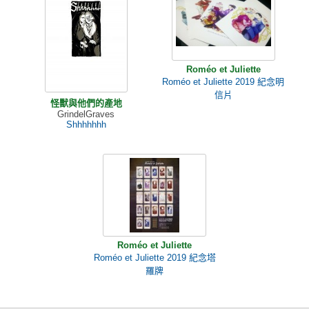
Roméo et Juliette
Roméo et Juliette 2019 紀念明
信片
怪獸與他們的產地
GrindelGraves
Shhhhhhh
Roméo et Juliette
Roméo et Juliette 2019 紀念塔
羅牌