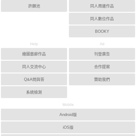
許願池
同人周邊作品
同人數位作品
BOOKY
Help
Ad
繪圖藝廊作品
刊登廣告
同人交流中心
合作提案
Q&A問與答
贊助我們
系統檢測
Mobile
Android版
iOS版