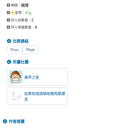
楓櫻
暱稱：
47g
星幣
：
2
同人誌數量：
9
同人周邊數量：
社群連結
Pixiv
Plurk
所屬社團
異界之星
如果有錢請匯給獨角獸課
金
作者推薦