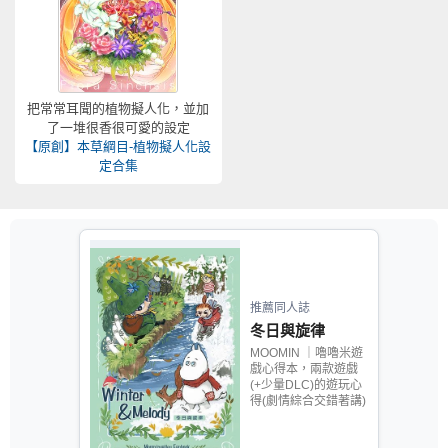
把常常耳聞的植物擬人化，並加
了一堆很香很可愛的設定
【原創】本草綱目-植物擬人化設
定合集
推薦同人誌
冬日與旋律
MOOMIN ｜嚕嚕米遊
戲心得本，兩款遊戲
(+少量DLC)的遊玩心
得(劇情綜合交錯著講)