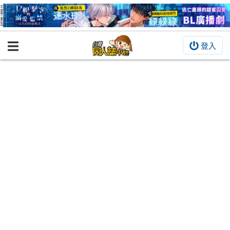
登入
BOOKY書集倉庫
同人作品
同人誌
同人周邊
同人數位作品
活動&消息
同人誌活動
最新消息
同人相關店家
宣傳&交流