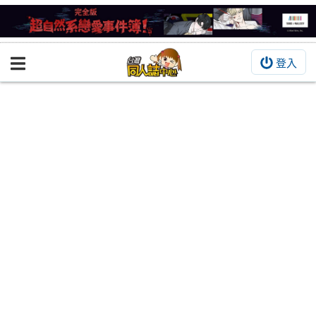
登入
BOOKY書集倉庫
同人作品
同人誌
同人周邊
同人數位作品
活動&消息
同人誌活動
最新消息
同人相關店家
宣傳&交流