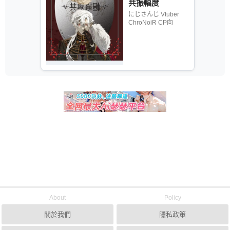
共振幅度
にじさんじ Vtuber
ChroNoiR CP向
About
Policy
關於我們
隱私政策