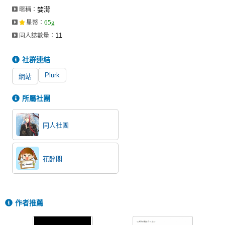
婪潸
暱稱：
65g
星幣
：
11
同人誌數量：
社群連結
Plurk
網站
所屬社團
同人社團
花醉閣
作者推薦