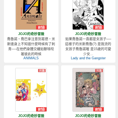
JOJO的奇妙冒險
JOJO的奇妙冒險
喬魯諾‧喬巴拿注意到葛德‧米
如果喬魯諾一直都是女孩子──
斯達身上不知道什麼時候有了刺
這樣子的米斯喬魯(?) 是我流的
青──在他們身體交纏如獸啃咬
女孩子喬魯諾喔 是15歲的可愛
著彼此的時候
少女...
ANIMALS
Lady and the Gangster
JOJO的奇妙冒險
JOJO的奇妙冒險