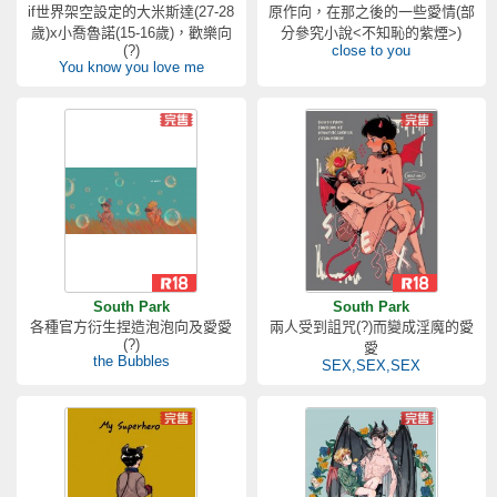
if世界架空設定的大米斯達(27-28
原作向，在那之後的一些愛情(部
歲)x小喬魯諾(15-16歲)，歡樂向
分參究小說<不知恥的紫煙>)
(?)
close to you
You know you love me
South Park
South Park
各種官方衍生捏造泡泡向及愛愛
兩人受到詛咒(?)而變成淫魔的愛
(?)
愛
the Bubbles
SEX,SEX,SEX