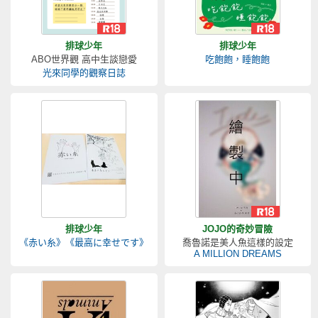
排球少年
排球少年
ABO世界觀 高中生談戀愛
吃飽飽，睡飽飽
光來同學的觀察日誌
排球少年
JOJO的奇妙冒險
《赤い糸》《最高に幸せです》
喬魯諾是美人魚這樣的設定
A MILLION DREAMS