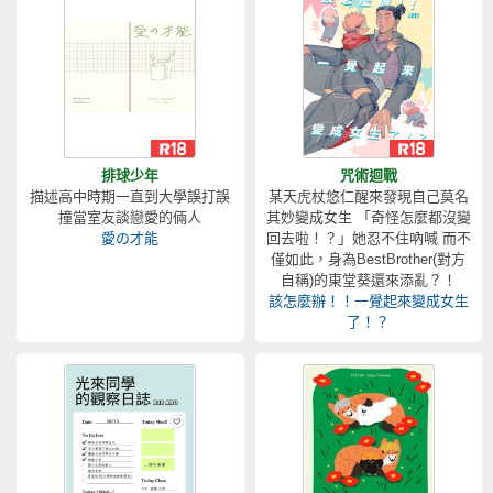
排球少年
咒術迴戰
描述高中時期一直到大學誤打誤
某天虎杖悠仁醒來發現自己莫名
撞當室友談戀愛的倆人
其妙變成女生 「奇怪怎麼都沒變
愛の才能
回去啦！？」她忍不住吶喊 而不
僅如此，身為BestBrother(對方
自稱)的東堂葵還來添亂？！
該怎麼辦！！一覺起來變成女生
了！？