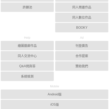
許願池
同人周邊作品
同人數位作品
BOOKY
Help
Ad
繪圖藝廊作品
刊登廣告
同人交流中心
合作提案
Q&A問與答
贊助我們
系統檢測
Mobile
Android版
iOS版