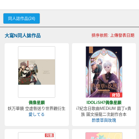
同人誌作品(24)
大寫N同人誌作品
排序依照: 上傳發表日期
偶像星願
IDOLiSH7偶像星願
妖万華鏡 空虚咎送り世界觀衍生
i7紀念日歌曲MEDiUM 園丁x貴
愛してる
族 圖文接龍二次創作合本
酢漿草與玫瑰