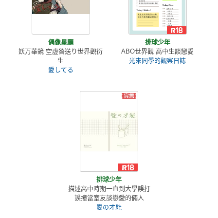
偶像星願
排球少年
妖万華鏡 空虚咎送り世界觀衍
ABO世界觀 高中生談戀愛
生
光來同學的觀察日誌
愛してる
排球少年
描述高中時期一直到大學誤打
誤撞當室友談戀愛的倆人
愛の才能