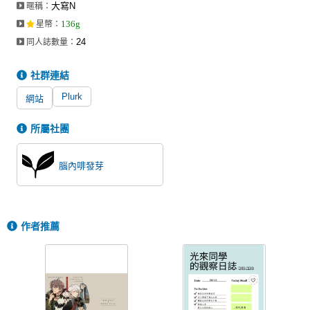
大寫N
暱稱：
同人社團
136g
星幣
：
工作委託
24
同人誌數量：
同人宣傳看板
社群連結
繪圖藝廊
Plurk
網站
交流中心
所屬社團
攤位轉讓區
腦內啡發芽
會員功能選單
會員中心
註冊會員
作者推薦
登入