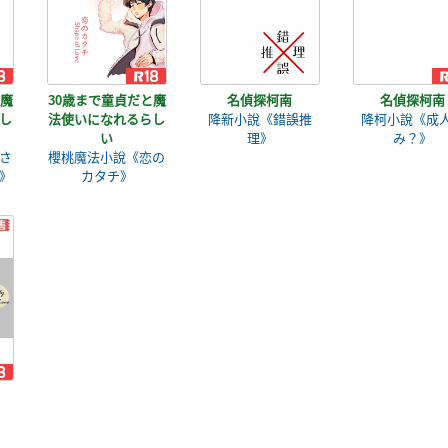
と魔
30歳まで童貞だと魔
名偵探柯南
名偵探柯南
し
法使いになれるらし
降新小說《錯誤推
降柯小說《成
い
理》
み？》
さ
櫻桃魔法小說《恋の
》
カタチ》