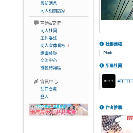
最新消息
同人相關店家
宣傳&交流
同人社團
工作委託
社群連結
同人宣傳看板
4
繪圖藝廊
Plurk
交流中心
所屬社團
攤位轉讓區
#FFFFF
會員中心
註冊會員
登入
作者推薦