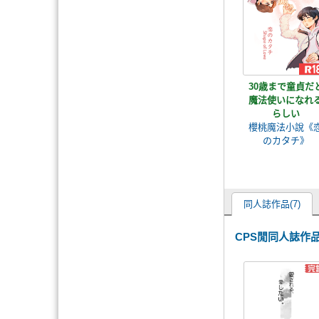
30歳まで童貞だ
魔法使いになれ
らしい
櫻桃魔法小說《
のカタチ》
同人誌作品(7)
CPS閒同人誌作