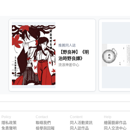
推薦同人誌
【野良神】《明
治時野良譚》
流浪神差中心
Policy
Contact
Content
Help
隱私政策
聯絡我們
同人活動資訊
繪圖藝廊作品
免責聲明
檢舉與回報
同人誌作品
同人交流中心