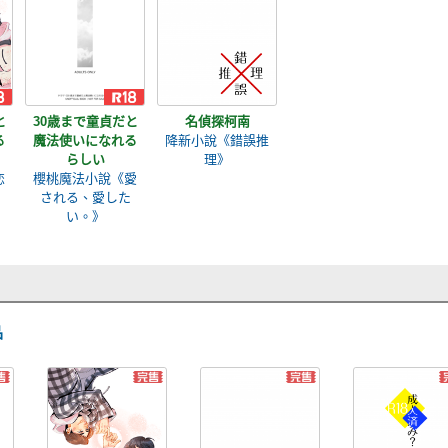
と
30歳まで童貞だと
名偵探柯南
る
魔法使いになれる
降新小說《錯誤推
らしい
理》
恋
櫻桃魔法小說《愛
される、愛した
い。》
品