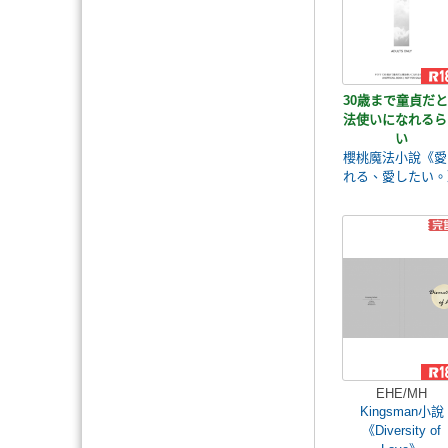
30歳まで童貞だ
法使いになれるら
い
櫻桃魔法小說《愛
れる、愛したい。
EHE/MH
Kingsman小說
《Diversity of