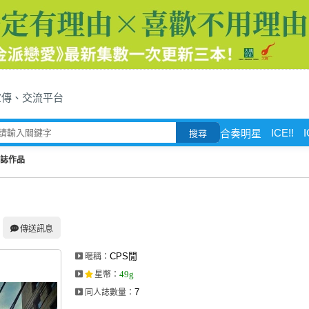
宣傳、交流平台
ICE!!
I
合奏明星
搜尋
人誌作品
傳送訊息
CPS閒
暱稱：
49g
星幣
：
7
同人誌數量：