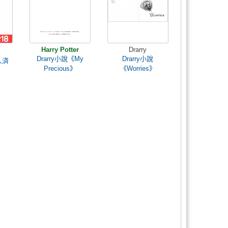
Harry Potter
Drarry
Drarry小說《My
Drarry小說
人済
Precious》
《Worries》