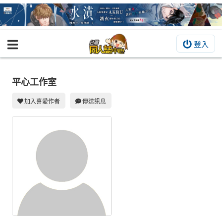
登入
BOOKY書集倉庫
同人作品
平心工作室
同人誌
加入喜愛作者
傳送訊息
同人周邊
同人數位作品
活動&消息
同人誌活動
最新消息
同人相關店家
宣傳&交流