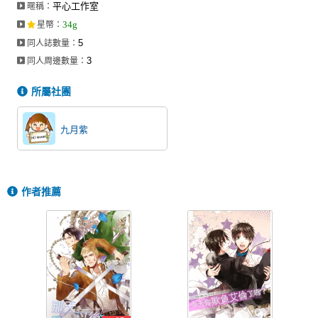
平心工作室
暱稱：
同人社團
34g
星幣
：
工作委託
5
同人誌數量：
3
同人周邊數量：
同人宣傳看板
所屬社團
繪圖藝廊
交流中心
九月紫
攤位轉讓區
會員功能選單
作者推薦
會員中心
註冊會員
登入