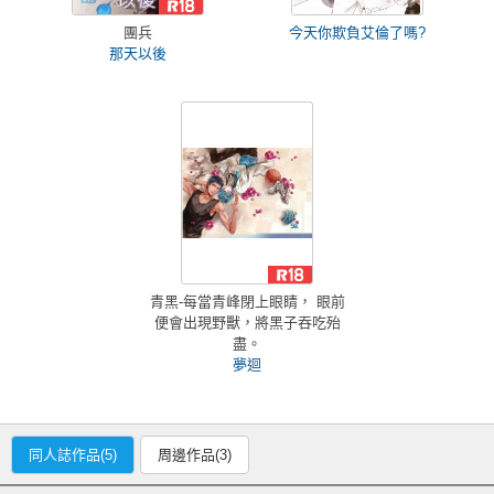
團兵
今天你欺負艾倫了嗎?
那天以後
青黑-每當青峰閉上眼睛， 眼前
便會出現野獸，將黑子吞吃殆
盡。
夢迴
同人誌作品(5)
周邊作品(3)