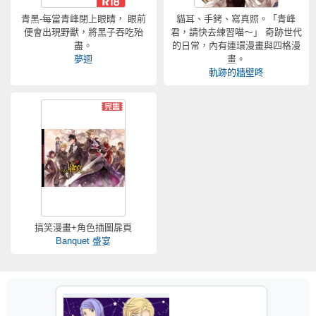
青黑-每當青峰閉上眼睛， 眼前
貓耳、手銬、寫真照。「青峰
便會出現野獸，將黑子吞吃殆
君，請快去練習喵～」 奇跡世代
盡。
的日常，內有連環漫畫與四格漫
夢迴
畫。
軌跡的牆壁咚
搞笑漫畫+角色插圖扉頁
Banquet 盛宴