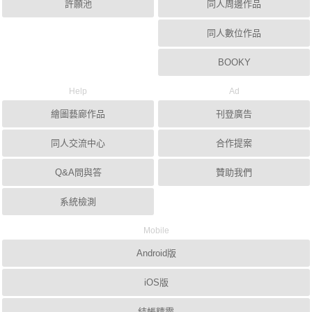
許願池
同人周邊作品
同人數位作品
BOOKY
Help
Ad
繪圖藝廊作品
刊登廣告
同人交流中心
合作提案
Q&A問與答
贊助我們
系統檢測
Mobile
Android版
iOS版
結帳精靈