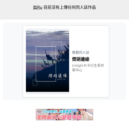
如Ru
目前沒有上傳任何同人誌作品
推薦同人誌
煙硝邊緣
Unlight R卡衍生革命
軍中心