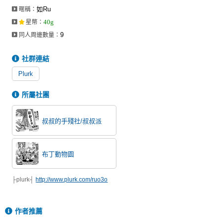
如Ru
暱稱：
40g
星幣
：
9
同人周邊數量：
社群連結
Plurk
所屬社團
叔叔的手殘社/叔叔派
布丁動物園
├plurk┤
http://www.plurk.com/ruo3o
作者推薦