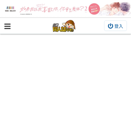
登入
BOOKY書集倉庫
同人作品
同人誌
同人周邊
同人數位作品
活動&消息
同人誌活動
最新消息
同人相關店家
宣傳&交流