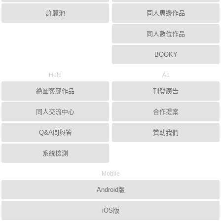
許願池
同人周邊作品
同人數位作品
BOOKY
Help
Ad
繪圖藝廊作品
刊登廣告
同人交流中心
合作提案
Q&A問與答
贊助我們
系統檢測
Mobile
Android版
iOS版