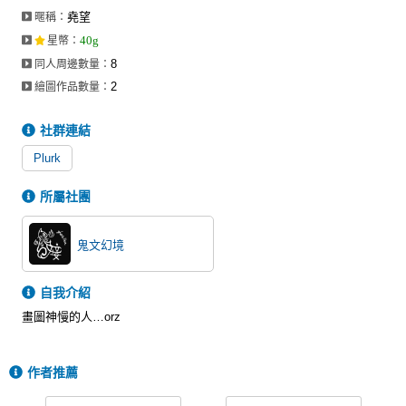
堯望
暱稱：
40g
星幣
：
8
同人周邊數量：
2
繪圖作品數量：
社群連結
Plurk
所屬社團
鬼文幻境
自我介紹
畫圖神慢的人…orz
作者推薦