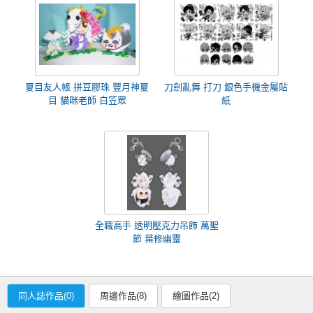
夏目友人帳 拼豆膠珠 豐月神夏
刀劍亂舞 打刀 銀色手機金屬貼
目 貓咪老師 白笠眾
紙
全職高手 透明壓克力吊飾 萬聖
節 葉修幽靈
同人誌作品(0)
周邊作品(8)
繪圖作品(2)