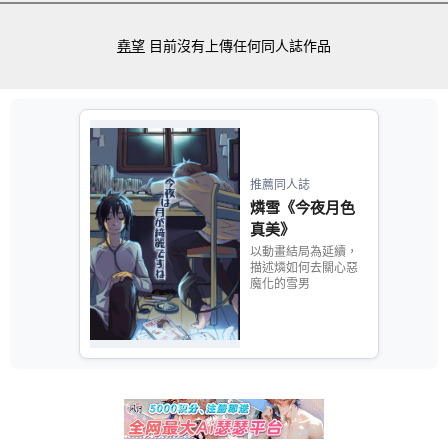
堯望
目前沒有上傳任何同人誌作品
推薦同人誌
燐雪《今夜月色
真美》
以動畫結局為延續，
描述燐如何去關心惡
魔化的雪男