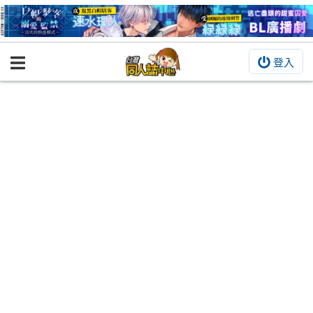
登入
BOOKY書集倉庫
同人作品
同人誌
同人周邊
同人數位作品
活動&消息
同人誌活動
最新消息
同人相關店家
宣傳&交流