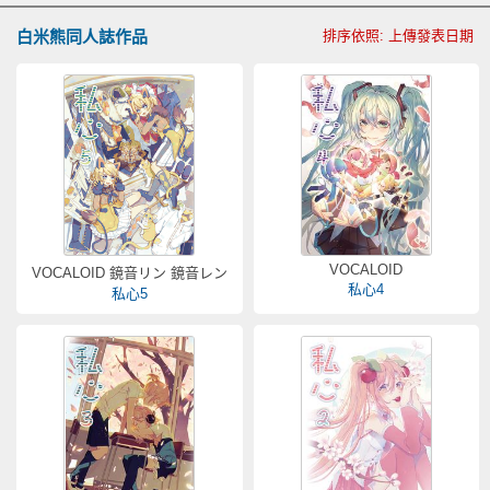
白米熊同人誌作品
排序依照: 上傳發表日期
VOCALOID
VOCALOID 鏡音リン 鏡音レン
私心4
私心5