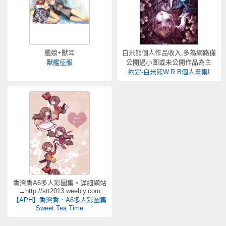
艦娘+獸耳
白米熊個人作品收入,多為網路僅
獸艦征服
公開過小圖或未公開作品為主
約定-白米熊W.R.B個人畫集I
香灣香A6多人彩圖集。詳細網站
→http://stt2013.weebly.com
【APH】香灣香．A6多人彩圖集
Sweet Tea Time