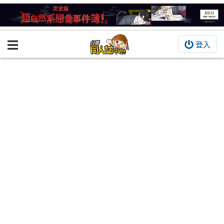
登入
BOOKY書集倉庫
同人作品
同人誌
同人周邊
同人數位作品
活動&消息
同人誌活動
最新消息
同人相關店家
宣傳&交流