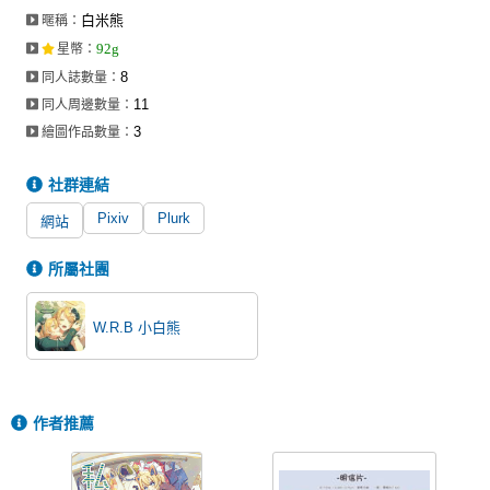
白米熊
暱稱：
92g
星幣
：
8
同人誌數量：
11
同人周邊數量：
3
繪圖作品數量：
社群連結
Pixiv
Plurk
網站
所屬社團
W.R.B 小白熊
作者推薦