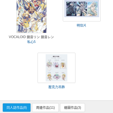
明信片
VOCALOID 鏡音リン 鏡音レン
私心5
壓克力吊飾
同人誌作品(8)
周邊作品(11)
繪圖作品(3)