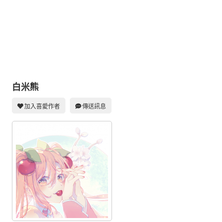
同人社團
工作委託
同人宣傳看板
繪圖藝廊
交流中心
白米熊
攤位轉讓區
加入喜愛作者
傳送訊息
會員功能選單
會員中心
註冊會員
登入