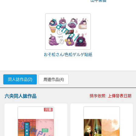
山中舍貓
おそ松さん/色松ゲルゲ貼紙
同人誌作品(2)
周邊作品(4)
六央同人誌作品
排序依照: 上傳發表日期