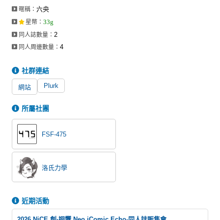
六央
暱稱：
33g
星幣
：
2
同人誌數量：
4
同人周邊數量：
社群連結
Plurk
網站
所屬社團
FSF-475
洛氏力學
近期活動
2026 NiCE 創·迴響 Neo iComic Echo-同人誌販售會