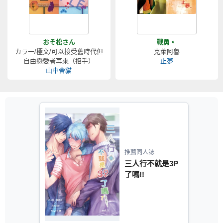
おそ松さん
戰勇。
カラ一/極文/可以接受舊時代但
克萊阿魯
自由戀愛者再來（招手）
止夢
山中舍貓
推薦同人誌
三人行不就是3P
了嗎!!