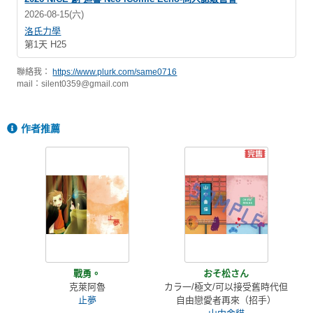
2026-08-15(六)
洛氏力學
第1天 H25
聯絡我：
https://www.plurk.com/same0716
mail：
silent0359@gmail.com
作者推薦
戰勇。
おそ松さん
克萊阿魯
カラ一/極文/可以接受舊時代但
止夢
自由戀愛者再來（招手）