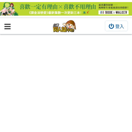
登入
BOOKY書集倉庫
同人作品
同人誌
同人周邊
同人數位作品
活動&消息
同人誌活動
最新消息
同人相關店家
宣傳&交流