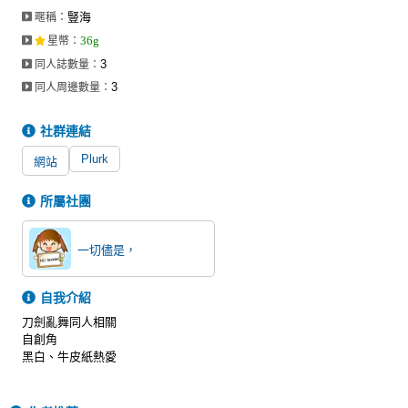
豎海
暱稱：
36g
星幣
：
3
同人誌數量：
3
同人周邊數量：
社群連結
Plurk
網站
所屬社團
一切儘是，
自我介紹
刀劍亂舞同人相關
自創角
黑白、牛皮紙熱愛