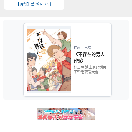
【原創】華 系列 小卡
推薦同人誌
《不存在的男人
(們)》
迪士尼 迪士尼已婚男
子幹話取暖大會！