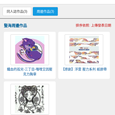
同人誌作品(3)
周邊作品(3)
豎海周邊作品
排序依照: 上傳發表日期
鐵血的孤兒-三丁目-嘎哩艾因壓
【原創】浮雲 壓力系列 紙膠帶
克力胸章