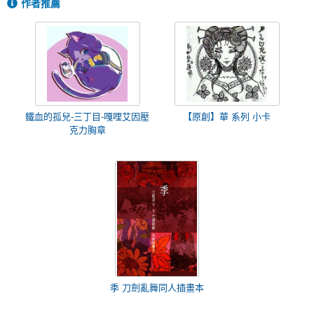
作者推薦
鐵血的孤兒-三丁目-嘎哩艾因壓
【原創】華 系列 小卡
克力胸章
季 刀劍亂舞同人插畫本