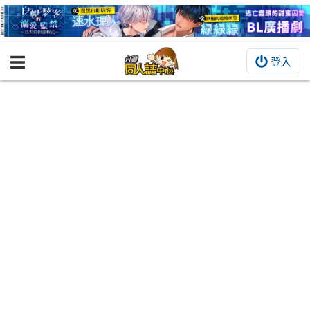
登入
BOOKY書集倉庫
同人作品
同人誌
同人周邊
同人數位作品
活動&消息
同人誌活動
最新消息
同人相關店家
宣傳&交流