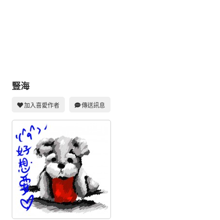
同人社團
工作委託
同人宣傳看板
繪圖藝廊
交流中心
豎海
攤位轉讓區
加入喜愛作者
傳送訊息
會員功能選單
會員中心
註冊會員
登入