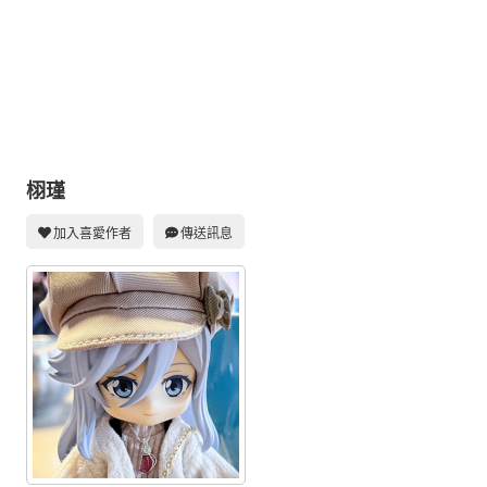
同人社團
工作委託
同人宣傳看板
繪圖藝廊
交流中心
栩瑾
攤位轉讓區
加入喜愛作者
傳送訊息
會員功能選單
會員中心
註冊會員
登入