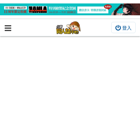
登入
BOOKY書集倉庫
同人作品
同人誌
同人周邊
同人數位作品
活動&消息
同人誌活動
最新消息
同人相關店家
宣傳&交流