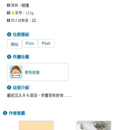
栩瑾
暱稱：
125g
星幣
：
22
同人誌數量：
社群連結
Pixiv
Plurk
網站
所屬社團
景色依舊
自我介紹
最近沉入８６深沼，辛蕾百年好合……
作者推薦