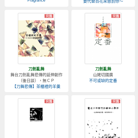
Fragrance
要代替百花來懲罰你～
刀劍亂舞
刀劍亂舞
舞台刀劍亂舞悲傳的延伸創作
山姥切國廣
（後日談），無ＣＰ
不可或缺的定番
【刀舞悲傳】茶櫃裡的羊羹