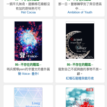
一鍋平凡無奇，連顆棉花糖都沒
那一日，蕾娜轉學到了齊亞德高
有加的原味熱可可
中……
Hot Cocoa
Ambition of Youth
86─不存在的戰區─
86─不存在的戰區─
哨兵嚮導paro的辛蕾文的番外篇
龍對自己不感興趣的事物不屑一
聲-Voice- 番外I
顧。
紅榴石龍瞳與銀月夜