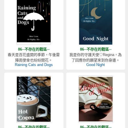
86─不存在的戰區─
86─不存在的戰區─
春天是百花盛開的季節，午後雷
我是你的守護天使♡Regina，為
陣雨使傘也紛紛開花。
了回應你的願望來到你身邊。
Raining Cats and Dogs
Good Night
86─不存在的戰區─
86─不存在的戰區─