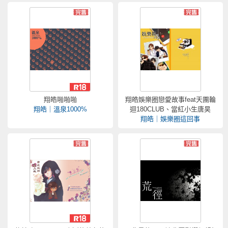
翔皓啪啪啪
翔皓娛樂圈戀愛故事feat天團輪
翔皓｜溫泉1000%
迴180CLUB、當紅小生唐昊
翔皓｜娛樂圈這回事