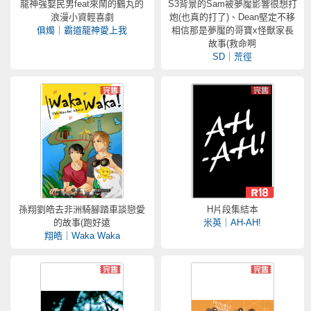
龍神強娶民男feat來鬧的鶴丸的
S3背景的Sam被夢魘影響很想打
浪漫小資輕喜劇
炮(也真的打了)、Dean堅定不移
俱燭｜霸道龍神愛上我
相信那是夢魘的哥寶x怪獸家長
故事(救命啊
SD｜荒徑
孫翔劉皓去非洲騎腳踏車談戀愛
H片段集結本
的故事(跑好遠
米英｜AH-AH!
翔皓｜Waka Waka