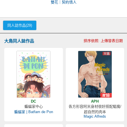
雙花｜契約情人
同人誌作品(29)
大鳥同人誌作品
排序依照: 上傳發表日期
DC
APH
蝙蝠家中心
各方形容阿米身材很好搭配驅魔/
蝙蝠家 | Batfam de Pon
超自然的肉本
Magic Alfreds