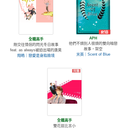
APH
全職高手
他們不煩別人很煩的雙向暗戀
剛交往情侶的閃光冬日故事
故事，架空
feat. as always被迫出場的唐昊
米英｜Scent of Blue
翔皓｜戀愛是身陷險境
全職高手
雙花逗比言小