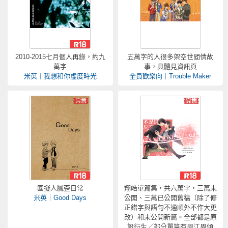
2010-2015七月個人再錄，約九
五萬字的人很多架空世間情故
萬字
事，具體見資訊頁
米英｜我想和你虛度時光
全員歡樂向｜Trouble Maker
國擬人膩歪日常
翔皓單篇集，共六萬字，三萬未
米英｜Good Days
公開、三萬已公開舊稿（除了修
正錯字與語句不通順外不作大更
改）和未公開新篇。全部都是原
設衍生／部分單篇有周江周傾