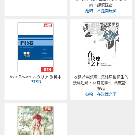
向，謹慎踩雷
翔皓｜不是開玩笑
Axis Powers ヘタリア 米英本
收錄以電影第二集結局後衍生的
PTSD
幾篇短篇，互有關聯性 ※無重生
穿越
彼哈｜在玫瑰之下