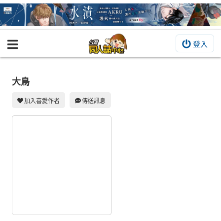
登入
BOOKY書集倉庫
同人作品
大鳥
同人誌
加入喜愛作者
傳送訊息
同人周邊
同人數位作品
活動&消息
同人誌活動
最新消息
同人相關店家
宣傳&交流