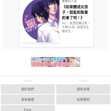
推薦同人誌
《如果變成女孩
子，就能和監督
約會了吧！》
A3！ 真澄性轉注意，
不算GL但...就是女生
跟女生。
About
Policy
關於我們
隱私政策
更新履歷
免責聲明
Plurk