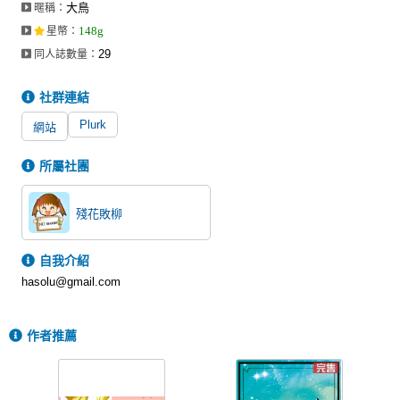
大鳥
暱稱：
同人社團
148g
星幣
：
工作委託
29
同人誌數量：
同人宣傳看板
社群連結
繪圖藝廊
Plurk
網站
交流中心
所屬社團
攤位轉讓區
殘花敗柳
會員功能選單
會員中心
自我介紹
hasolu@gmail.com
註冊會員
登入
作者推薦