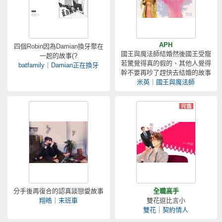
APH
四個Robin因為Damian換牙聚在
國王與魔法師結婚然後國王受寵
一起的故事(?
若驚覺得真的假的、其他人覺得
batfamily｜Damian正在換牙
幹不要再吵了趕快去結婚的故事
米英｜國王與魔法師
分手後再復合的認真談戀愛故事
全職高手
翔皓｜末班車
雙花逗比言小
雙花｜契約情人