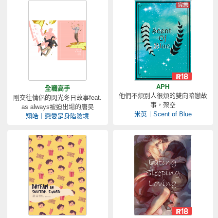
APH
全職高手
他們不煩別人很煩的雙向暗戀故
剛交往情侶的閃光冬日故事feat.
事，架空
as always被迫出場的唐昊
米英｜Scent of Blue
翔皓｜戀愛是身陷險境