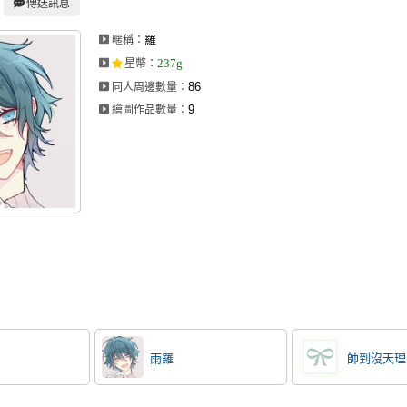
傳送訊息
羅
暱稱：
237g
星幣
：
86
同人周邊數量：
9
繪圖作品數量：
雨羅
帥到沒天理