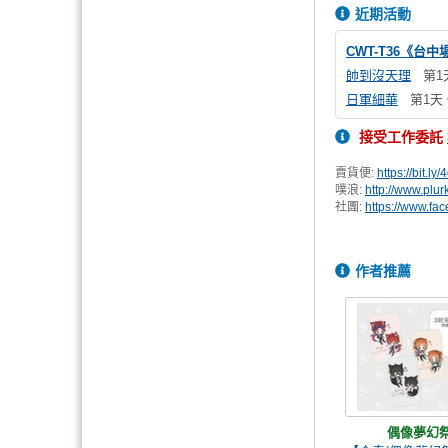
近期活動
CWT-T36《台
帥到沒天理
第1
日軍細華
第1天 
接受工作委託
賣貨便:
https://bit.ly
噗浪:
http://www.plu
社團:
https://www.f
作者推薦
偶像夢幻