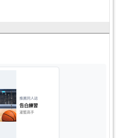
推薦同人誌
告白練習
灌籃高手