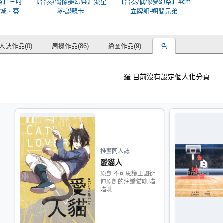
祭】三吋
【合奏/偶像夢幻祭】流星
【合奏/偶像夢幻祭】4cm
天城、葵
隊-認親卡
立牌組-朔間兄弟
人誌作品(0)
周邊作品(86)
繪圖作品(9)
色
羅 目前沒有設定個人化分頁
推薦同人誌
愛貓人
原創 不可思議王國衍
伸原創的病嬌貓咪 喵
喵咪