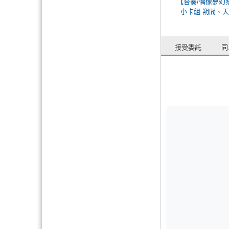
【合奏/偶像夢幻
小卡組-朔間、
接受委託
同