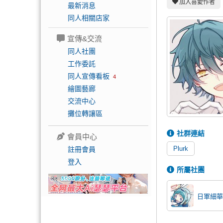
加入喜愛作者
最新消息
同人相關店家
宣傳&交流
同人社團
工作委託
同人宣傳看板
4
繪圖藝廊
交流中心
攤位轉讓區
社群連結
會員中心
Plurk
註冊會員
登入
所屬社團
日軍細華