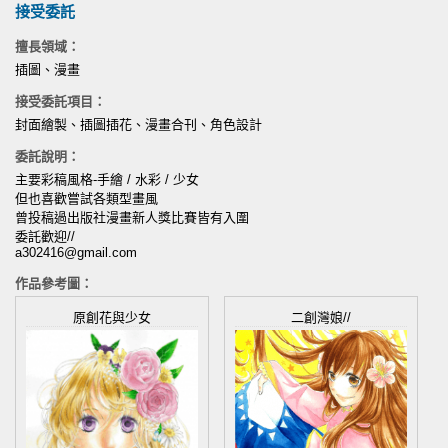
接受委託
擅長領域：
插圖、漫畫
接受委託項目：
封面繪製、插圖插花、漫畫合刊、角色設計
委託說明：
主要彩稿風格-手繪 / 水彩 / 少女
但也喜歡嘗試各類型畫風
曾投稿過出版社漫畫新人獎比賽皆有入圍
委託歡迎//
a302416@gmail.com
作品參考圖：
原創花與少女
二創灣娘//