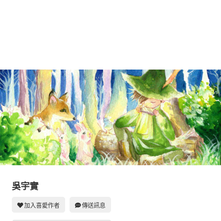
同人社團
工作委託
同人宣傳看板
繪圖藝廊
交流中心
攤位轉讓區
會員功能選單
會員中心
註冊會員
登入
吳宇實
加入喜愛作者
傳送訊息