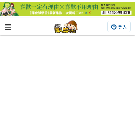
登入
BOOKY書集倉庫
同人作品
同人誌
同人周邊
同人數位作品
活動&消息
同人誌活動
最新消息
同人相關店家
宣傳&交流