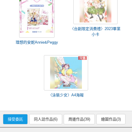
〈台創限定消費禮〉2023畢業
小卡
理想的安妮Annie&Peggy
〈泳裝少女〉A4海報
接受委託
同人誌作品(6)
周邊作品(39)
繪圖作品(3)