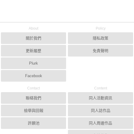
About
Policy
關於我們
隱私政策
更新履歷
免責聲明
Plurk
Facebook
Contact
Content
聯絡我們
同人活動資訊
檢舉與回報
同人誌作品
許願池
同人周邊作品