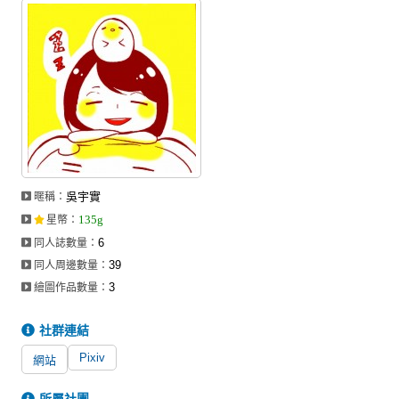
吳宇實
暱稱：
135g
星幣
：
6
同人誌數量：
39
同人周邊數量：
3
繪圖作品數量：
社群連結
Pixiv
網站