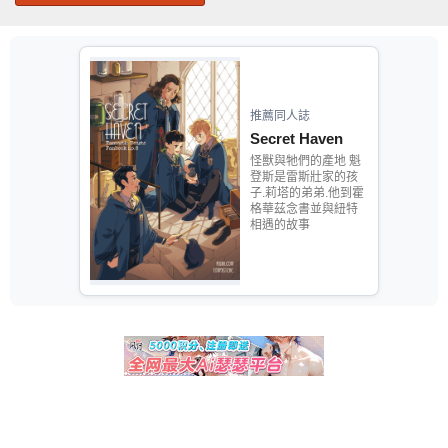
推薦同人誌
Secret Haven
怪獸與牠們的產地 魁
登斯是雷斯壯家的孩
子.莉塔的弟弟.他到霍
格華茲念書並與紐特
相遇的故事