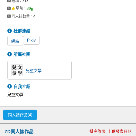
ZD
暱稱：
同人社團
30g
星幣
：
4
同人誌數量：
工作委託
同人宣傳看板
社群連結
Pixiv
繪圖藝廊
網站
交流中心
所屬社團
攤位轉讓區
兒童文學
會員功能選單
自我介紹
會員中心
兒童文學
註冊會員
登入
同人誌作品(4)
ZD同人誌作品
排序依照: 上傳發表日期