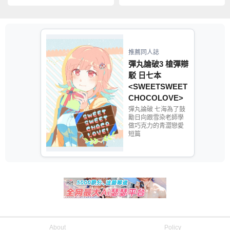
推薦同人誌
彈丸論破3 槍彈辯
駁 日七本
<SWEETSWEET
CHOCOLOVE>
彈丸論破 七海為了鼓
勵日向跟雪染老師學
做巧克力的青澀戀愛
短篇
About
Policy