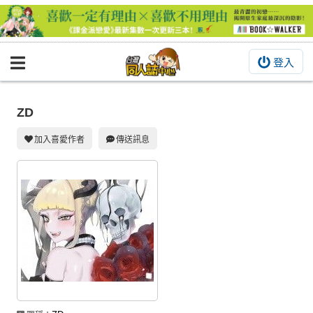
登入
BOOKY書集倉庫
同人作品
ZD
同人誌
加入喜愛作者
傳送訊息
同人周邊
同人數位作品
活動&消息
同人誌活動
最新消息
同人相關店家
宣傳&交流