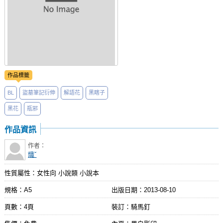
作品標籤
BL
盜墓筆記衍伸
解語花
黑瞎子
黑花
瓶邪
作品資訊
作者：
熾ˇ
性質屬性：女性向 小說類 小說本
規格：A5
出版日期：
2013-08-10
頁數：4頁
裝訂：騎馬釘