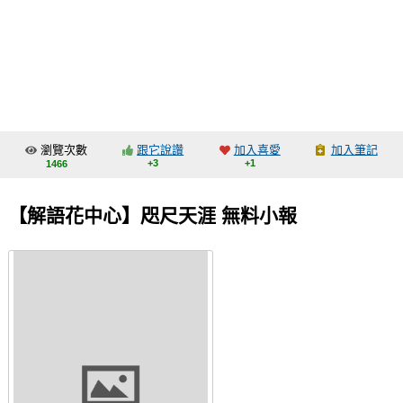
同人社團
工作委託
同人宣傳看板
繪圖藝廊
瀏覽次數
跟它說讚
加入喜愛
加入筆記
交流中心
+3
+1
1466
攤位轉讓區
【解語花中心】咫尺天涯 無料小報
會員功能選單
會員中心
註冊會員
登入