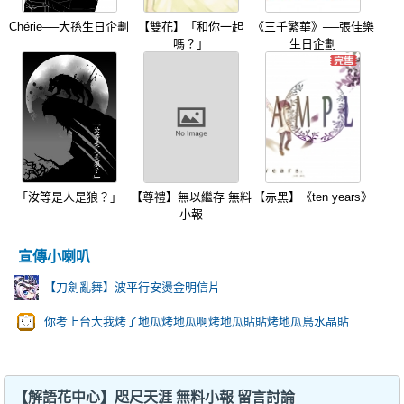
Chérie──大孫生日企劃
【雙花】「和你一起
《三千繁華》──張佳樂
嗎？」
生日企劃
「汝等是人是狼？」
【尊禮】無以繼存 無料
【赤黑】《ten years》
小報
宣傳小喇叭
【刀劍亂舞】波平行安燙金明信片
你考上台大我烤了地瓜烤地瓜啊烤地瓜貼貼烤地瓜鳥水晶貼
【解語花中心】咫尺天涯 無料小報 留言討論